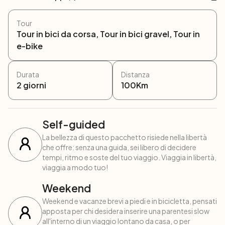
Tour
Tour in bici da corsa, Tour in bici gravel, Tour in
e-bike
Durata
Distanza
2
giorni
100
Km
Self-guided
La bellezza di questo pacchetto risiede nella libertà
che offre: senza una guida, sei libero di decidere
tempi, ritmo e soste del tuo viaggio. Viaggia in libertà,
viaggia a modo tuo!
Weekend
Weekend e vacanze brevi a piedi e in bicicletta, pensati
apposta per chi desidera inserire una parentesi slow
all'interno di un viaggio lontano da casa, o per