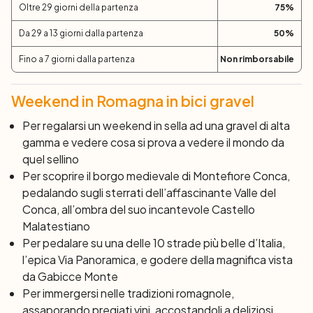
Oltre 29 giorni della partenza
75
%
Da 29 a 13 giorni dalla partenza
50
%
Fino a 7 giorni dalla partenza
Non rimborsabile
Weekend in Romagna in bici gravel
Per regalarsi un weekend in sella ad una gravel di alta
gamma e vedere cosa si prova a vedere il mondo da
quel sellino
Per scoprire il borgo medievale di Montefiore Conca,
pedalando sugli sterrati dell’affascinante Valle del
Conca, all’ombra del suo incantevole Castello
Malatestiano
Per pedalare su una delle 10 strade più belle d’Italia,
l’epica Via Panoramica, e godere della magnifica vista
da Gabicce Monte
Per immergersi nelle tradizioni romagnole,
assaporando pregiati vini, accostandoli a deliziosi