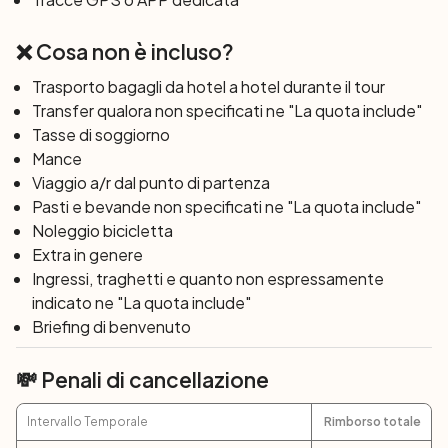
Via Panoramica, percorso solcato per eccellenza dai
ciclisti più esperti che, tra discese, boschi, falesie e
❌ Cosa non è incluso?
borghi è divenuta una delle 10 strade più belle d’Italia.
Attraversando paesaggi pittoreschi, come l’incantevole
Trasporto bagagli da hotel a hotel durante il tour
Fiorenzuola di Focara, arriverete a Gabicce Monte,
Transfer qualora non specificati ne "La quota include"
denominato il
Balcone sulla Romagna
, dove potrete
Tasse di soggiorno
godere di una bellissima vista panoramica assaporando
Mance
una deliziosa piadina con i sardonici grigliati. Termine dei
Viaggio a/r dal punto di partenza
servizi e partenza individuale.
Pasti e bevande non specificati ne "La quota include"
Noleggio bicicletta
Extra in genere
Ingressi, traghetti e quanto non espressamente
indicato ne "La quota include"
Briefing di benvenuto
💸 Penali di cancellazione
Intervallo Temporale
Rimborso totale