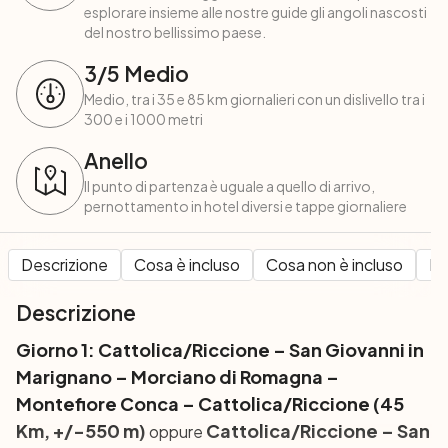
esplorare insieme alle nostre guide gli angoli nascosti
del nostro bellissimo paese.
3
/5
Medio
Medio, tra i 35 e 85 km giornalieri con un dislivello tra i
300 e i 1000 metri
Anello
Il punto di partenza è uguale a quello di arrivo,
pernottamento in hotel diversi e tappe giornaliere
Descrizione
Cosa è incluso
Cosa non è incluso
Pe
Descrizione
Giorno 1: Cattolica/Riccione – San Giovanni in
Marignano – Morciano di Romagna –
Montefiore Conca – Cattolica/Riccione
(45
Km, +/-550 m)
Cattolica/Riccione – San
oppure