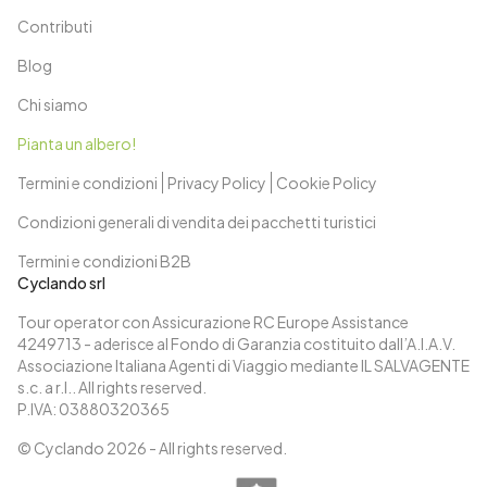
Contributi
Blog
Chi siamo
Pianta un albero!
Termini e condizioni
Privacy Policy
Cookie Policy
Condizioni generali di vendita dei pacchetti turistici
Termini e condizioni B2B
Cyclando srl
Tour operator con Assicurazione RC Europe Assistance
4249713 - aderisce al Fondo di Garanzia costituito dall’A.I.A.V.
Associazione Italiana Agenti di Viaggio mediante IL SALVAGENTE
s.c. a r.l.. All rights reserved.
P.IVA: 03880320365
© Cyclando
2026
- All rights reserved.