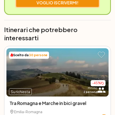
VOGLIO ISCRIVERMI!
Itinerari che potrebbero
interessarti
Scelto da
30
persone
-
45
%
Minimo
Su richiesta
2
persone
Tra Romagna e Marche in bici gravel
Emilia-Romagna