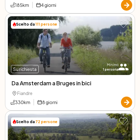
185
km
4
giorni
Scelto da
111
persone
Minimo
Su richiesta
1
persona
Da Amsterdam a Bruges in bici
Fiandre
330
km
8
giorni
Scelto da
72
persone