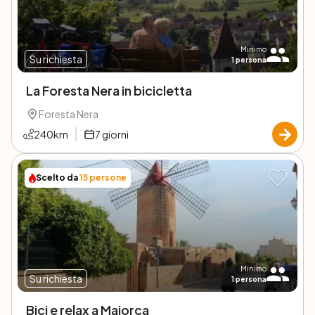
Minimo
Su richiesta
1
persona
La Foresta Nera in bicicletta
Foresta Nera
240
km
7
giorni
Scelto da
15
persone
Minimo
Su richiesta
1
persona
Bici e relax a Maiorca