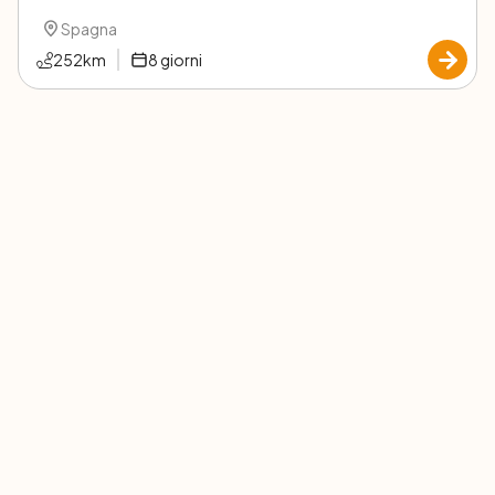
Spagna
252
km
8
giorni