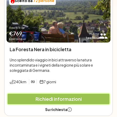
Scelto da
15
persone
A partire da
€
1118
Minimo
1
persona
a persona
Bici e relax a Maiorca
Per assaporare la vera Maiorca pedalando da Sud a Nord,
tra piccoli villaggi, antichi mulini e boschetti di limoni
profumati.
252
km
8
giorni
Richiedi informazioni
Su richiesta