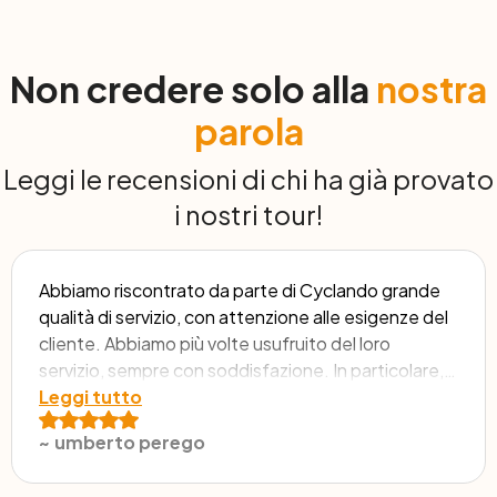
Non credere solo alla
nostra
parola
Leggi le recensioni di chi ha già provato
i nostri tour!
Abbiamo riscontrato da parte di Cyclando grande
qualità di servizio, con attenzione alle esigenze del
cliente. Abbiamo più volte usufruito del loro
servizio, sempre con soddisfazione. In particolare,
l'ultimo tour di boat&bike, da Bruges ad Amsterdam
Leggi tutto
è stato molto bello.
~
umberto perego