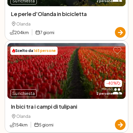
Su richiesta
2
persone
Le perle d'Olanda in bicicletta
Olanda
204
km
7
giorni
Scelto da
165
persone
-
40
%
Minimo
Su richiesta
2
persone
In bici tra i campi di tulipani
Olanda
154
km
5
giorni