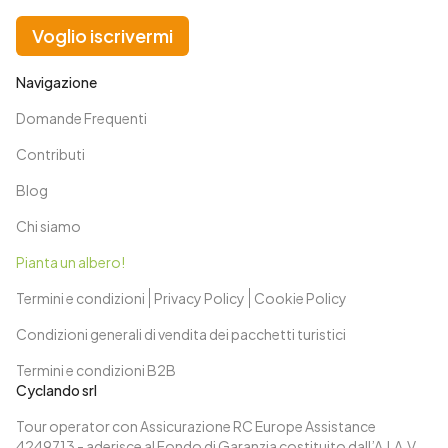
Voglio iscrivermi
Navigazione
Domande Frequenti
Contributi
Blog
Chi siamo
Pianta un albero!
Termini e condizioni
Privacy Policy
Cookie Policy
Condizioni generali di vendita dei pacchetti turistici
Termini e condizioni B2B
Cyclando srl
Tour operator con Assicurazione RC Europe Assistance
4249713 - aderisce al Fondo di Garanzia costituito dall’A.I.A.V.