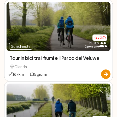
-
25
%
Minimo
Su richiesta
2
persone
Tour in bici tra i fiumi e il Parco del Veluwe
Olanda
187
km
5
giorni