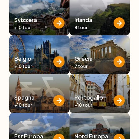
Svizzera
Irlanda
+10
tour
8
tour
Belgio
Grecia
+10
tour
7
tour
Spagna
Portogallo
+10
tour
+10
tour
Est Europa
Nord Europa