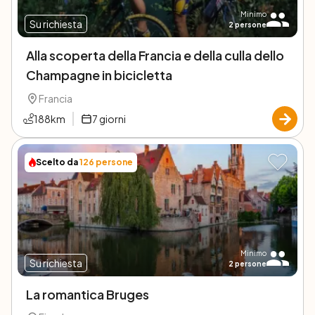
Minimo
Su richiesta
2
persone
Alla scoperta della Francia e della culla dello
Champagne in bicicletta
Francia
188
km
7
giorni
Scelto da
126
persone
Minimo
Su richiesta
2
persone
La romantica Bruges