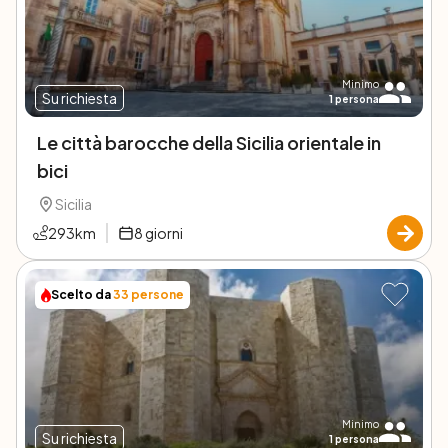
Minimo
Su richiesta
1
persona
Le città barocche della Sicilia orientale in
bici
Sicilia
293
km
8
giorni
Scelto da
33
persone
Minimo
Su richiesta
1
persona