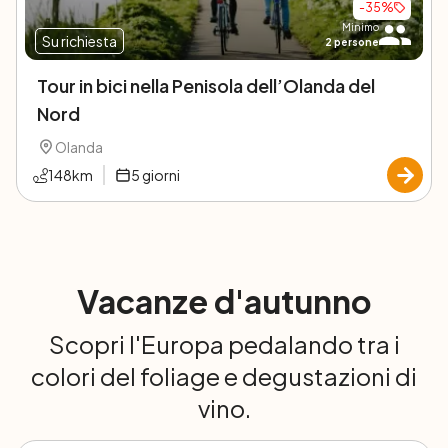
-
35
%
Minimo
Su richiesta
2
persone
Tour in bici nella Penisola dell’Olanda del
Nord
Olanda
148
km
5
giorni
Vacanze d'autunno
Scopri l'Europa pedalando tra i
colori del foliage e degustazioni di
vino.