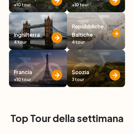
+10
tour
+10
tour
Repubbliche
Inghilterra
Baltiche
4
tour
4
tour
Francia
Scozia
+10
tour
3
tour
Top Tour della settimana