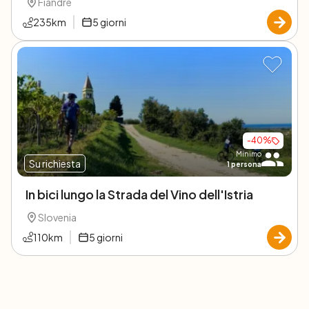
Fiandre
235
km
5
giorni
-
40
%
Minimo
Su richiesta
1
persona
In bici lungo la Strada del Vino dell'Istria
Slovenia
110
km
5
giorni