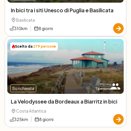
In bici tra i siti Unesco di Puglia e Basilicata
Basilicata
310
km
8
giorni
Scelto da
279
persone
Minimo
Su richiesta
1
persona
La Velodyssee da Bordeaux a Biarritz in bici
Costa Atlantica
325
km
8
giorni