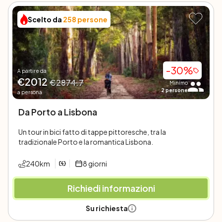
Scelto da
258
persone
-
30
%
A partire da
€
2012
€
2874.7
Minimo
2
persone
a persona
Da Porto a Lisbona
Un tour in bici fatto di tappe pittoresche, tra la
tradizionale Porto e la romantica Lisbona.
240
km
8
giorni
Richiedi informazioni
Su richiesta