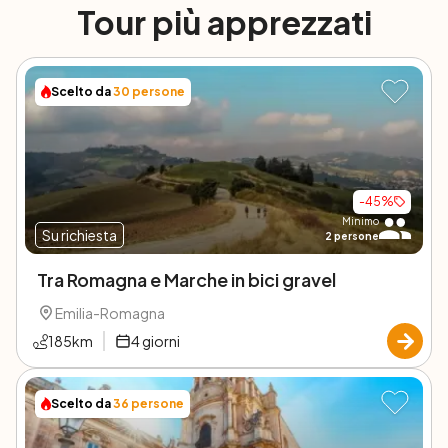
Tour più apprezzati
Scelto da
30
persone
-
45
%
Minimo
Su richiesta
2
persone
Tra Romagna e Marche in bici gravel
Emilia-Romagna
185
km
4
giorni
Scelto da
36
persone