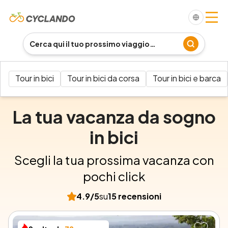
Tour in bici
Tour in bici da corsa
Tour in bici e barca
La tua vacanza da sogno
in bici
Scegli la tua prossima vacanza con
pochi click
4.9
/5
su
15
recensioni