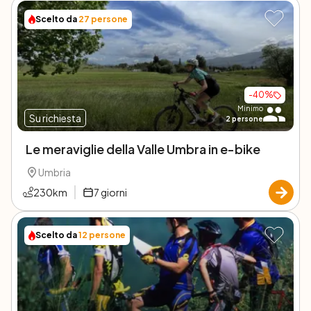
Scelto da
27
persone
-
40
%
Minimo
Su richiesta
2
persone
Le meraviglie della Valle Umbra in e-bike
Umbria
230
km
7
giorni
Scelto da
12
persone