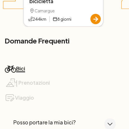
bicicletta
Camargue
244
km
8
giorni
Domande Frequenti
Bici
Prenotazioni
Viaggio
Posso portare la mia bici?