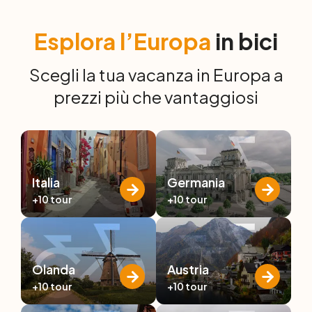
Esplora l’Europa
in bici
Scegli la tua vacanza in Europa a
prezzi più che vantaggiosi
Italia
Germania
+10
tour
+10
tour
Olanda
Austria
+10
tour
+10
tour