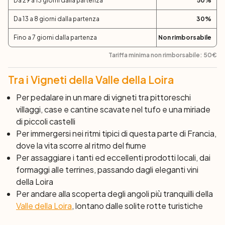
Da 29 a 13 giorni dalla partenza
50
%
Da 13 a 8 giorni dalla partenza
30
%
Fino a 7 giorni dalla partenza
Non rimborsabile
Tariffa minima non rimborsabile:
50
€
Tra i Vigneti della Valle della Loira
Per pedalare in un mare di vigneti tra pittoreschi
villaggi, case e cantine scavate nel tufo e una miriade
di piccoli castelli
Per immergersi nei ritmi tipici di questa parte di Francia,
dove la vita scorre al ritmo del fiume
Per assaggiare i tanti ed eccellenti prodotti locali, dai
formaggi alle terrines, passando dagli eleganti vini
della Loira
Per andare alla scoperta degli angoli più tranquilli della
Valle della Loira
, lontano dalle solite rotte turistiche