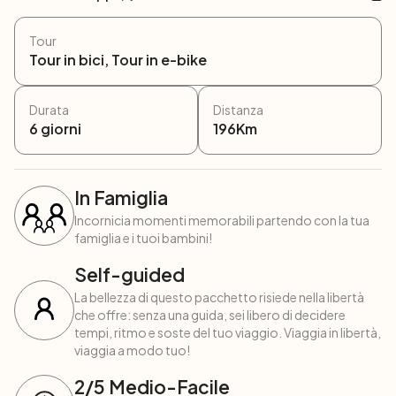
Tour
Tour in bici, Tour in e-bike
Durata
Distanza
6
giorni
196
Km
In Famiglia
Incornicia momenti memorabili partendo con la tua
famiglia e i tuoi bambini!
Self-guided
La bellezza di questo pacchetto risiede nella libertà
che offre: senza una guida, sei libero di decidere
tempi, ritmo e soste del tuo viaggio. Viaggia in libertà,
viaggia a modo tuo!
2
/5
Medio-Facile