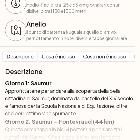
Medio-Facile, tra i 25 e 65 km giornalieri con un
dislivello tra i 150 e i 300 metri
Anello
Il punto di partenza è uguale a quello di arrivo,
pernottamento in hotel diversi e tappe giornaliere
Descrizione
Cosa è incluso
Cosa non è incluso
Pe
Descrizione
Giorno 1: Saumur
Approfittatene per andare alla scoperta della bella
cittadina di Saumur, dominata dal castello del XIV secolo
e famosa per la Scuola Nazionale di Equitazione, oltre
che per l’ottimo vino spumante.
Giorno 2: Saumur – Fontevraud (44 km)
Questa prima tappa in bici vi porterà a pedalare tra i
vigneti del Saumur Champigny, da cui si ottengono