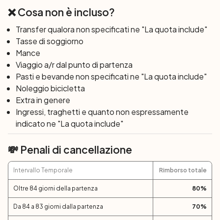
| giro in nave Szentendre-Budapest
❌ Cosa non è incluso?
I ripidi pendii montuosi incorniciano il meraviglioso
Transfer qualora non specificati ne "La quota include"
paesaggio dell’Ansa del Danubio, fino all’isola di
Tasse di soggiorno
Szentendre. Potrete saperne di più sull’architettura
Mance
ungherese in un vicino museo a cielo aperto. Viaggerete
Viaggio a/r dal punto di partenza
poi in bici e in barca fino a Budapest (incluso).
Pasti e bevande non specificati ne "La quota include"
Giorno 8: Budapest
Noleggio bicicletta
Dopo colazione, termine dei servizi. Consigliamo di
Extra in genere
godetevi questa giornata nella metropoli di Budapest e
Ingressi, traghetti e quanto non espressamente
poi, se lo desiderate, potrete tornare a Vienna in
indicato ne "La quota include"
autobus: partenze con l’autobus di linea ogni 2 ore su
base giornaliera. L’autobus deve essere prenotato
💸 Penali di cancellazione
prima dell’arrivo. Durata del viaggio ca. 3 ore. Su richiesta
l’autobus si ferma anche all’aeroporto internazionale di
Intervallo Temporale
Rimborso totale
Vienna.
Oltre 84 giorni della partenza
80
%
Da 84 a 83 giorni dalla partenza
70
%