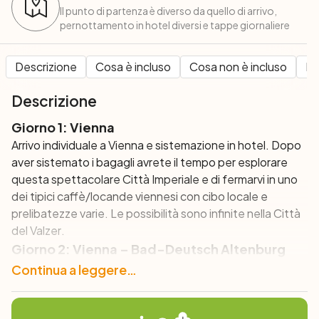
Il punto di partenza è diverso da quello di arrivo,
pernottamento in hotel diversi e tappe giornaliere
Descrizione
Cosa è incluso
Cosa non è incluso
Pe
Descrizione
Giorno 1: Vienna
Arrivo individuale a Vienna e sistemazione in hotel. Dopo
aver sistemato i bagagli avrete il tempo per esplorare
questa spettacolare Città Imperiale e di fermarvi in uno
dei tipici caffè/locande viennesi con cibo locale e
prelibatezze varie. Le possibilità sono infinite nella
Città
del Valzer
.
Giorno 2: Vienna – Bad-Deutsch Altenburg
(42 km)
Continua a leggere…
La pista ciclabile del Danubio vi guida lungo sentieri
tranquilli attraverso il Parco Nazionale Donauauen, che