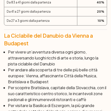
Da 83 a 41 giorni dalla partenza
40
%
Da 41 a 27 giorni dalla partenza
20
%
Da 27 a 3 giorni dalla partenza
10
%
La Ciclabile del Danubio da Vienna a
Budapest
Per vivere un’avventura diversa ogni giorno,
attraversando luoghi ricchi di arte e storia, lungo la
pista ciclabile del Danubio
Per andare alla scoperta di tre delle più belle città
europee: Vienna, affascinante
Città della Musica
,
Bratislava e Budapest
Per scoprire Bratislava, capitale della Slovacchia, con il
suo caratteristico centro storico, le incantevoli zone
pedonali e gli innumerevoli ristoranti e caffè
Per visitare la Basilica di Eszergom, la più grande