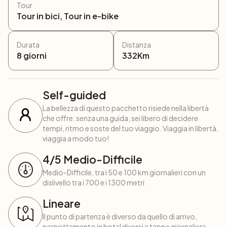
Tour
Tour in bici, Tour in e-bike
Durata
Distanza
8
giorni
332
Km
Self-guided
La bellezza di questo pacchetto risiede nella libertà
che offre: senza una guida, sei libero di decidere
tempi, ritmo e soste del tuo viaggio. Viaggia in libertà,
viaggia a modo tuo!
4
/5
Medio-Difficile
Medio-Difficile, tra i 50 e 100 km giornalieri con un
dislivello tra i 700 e i 1300 metri
Lineare
Il punto di partenza è diverso da quello di arrivo,
pernottamento in hotel diversi e tappe giornaliere