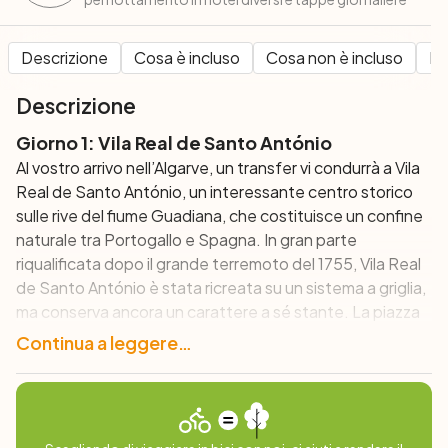
Descrizione
Cosa è incluso
Cosa non è incluso
Pe
Descrizione
Giorno 1: Vila Real de Santo António
Al vostro arrivo nell’Algarve, un transfer vi condurrà a Vila
Real de Santo António, un interessante centro storico
sulle rive del fiume Guadiana, che costituisce un confine
naturale tra Portogallo e Spagna. In gran parte
riqualificata dopo il grande terremoto del 1755, Vila Real
de Santo António è stata ricreata su un sistema a griglia,
ma conserva ancora un carattere a sé stante. La piazza
centrale, con la sua atmosfera rilassante, gli aranci e i
Continua a leggere…
caffè, è il luogo ideale dove trascorrere la prima serata:
godetevi l’atmosfera locale mentre assaporate cibo e
vino fresco locale.