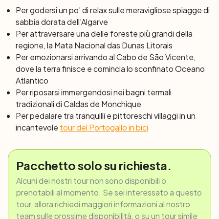
Portogallo è famoso, oltre a un imponente altare d’oro.
Per godersi un po’ di relax sulle meravigliose spiagge di
Questa chiesa in stile barocco è aperta ai visitatori,
sabbia dorata dell’Algarve
quindi vi consigliamo di prendervi del tempo per visitarla.
Per attraversare una delle foreste più grandi della
La prossima fermata sarà Loulé, una fiorente e antica
regione, la Mata Nacional das Dunas Litorais
città mercato: la cittadina è un paradiso per gli
Per emozionarsi arrivando al Cabo de São Vicente,
esploratori, con le sue stradine acciottolate che
dove la terra finisce e comincia lo sconfinato Oceano
conducono al largo dell’
Avenida
centrale e i piccoli
Atlantico
negozi, bar e ristorantini nascosti. Nel pomeriggio vi
Per riposarsi immergendosi nei bagni termali
farete strada attraverso le dolci colline a nord di Loulé e
tradizionali di Caldas de Monchique
lo sforzo sarà ricompensato dallo scenario incantevole.
Per pedalare tra tranquilli e pittoreschi villaggi in un
Vi consigliamo di fare una breve deviazione nel villaggio di
incantevole
tour del Portogallo in bici
Querença in cima alla collina, con la sua bella piazza della
chiesa e il suo accogliente caffè. Da qui percorrerete
strade per lo più prive di traffico, punteggiate da piccole
Pacchetto solo su richiesta.
città e villaggi, con ampie scene di campagna a sinistra e
Alcuni dei nostri tour non sono disponibili o
a destra. Infine, raggiungerete l’incantevole villaggio di
prenotabili al momento. Se sei interessato a questo
Alte, famoso per le sue case dipinte di bianco e le sue
tour, allora richiedi maggiori informazioni al nostro
sorgenti di acqua dolce.
team sulle prossime disponibilità, o su un tour simile