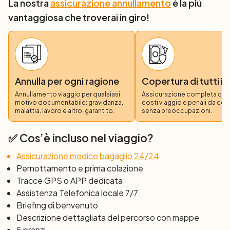
La nostra
assicurazione annullamento
è la più
Grad fino alla vibrante Hvar. Il tempo qui sembra fermarsi
vantaggiosa che troverai in giro!
mentre ammirate la piazza rinascimentale e la fortezza
spagnola. Dopo una rilassante passeggiata, vi
imbarcherete verso l'isola di Vis, immersi nella storia e
nella pace di un tempo.
Annulla per ogni ragione
Copertura di tutti i 
4° Giorno: Isola di Vis – Isola di Korčula (32
Annullamento viaggio per qualsiasi
Assicurazione completa copre
km;)
motivo documentabile: gravidanza,
costi viaggio e penali da co
Al mattino esplorerete Vis, un'isola ricca di storia,
malattia, lavoro e altro, garantito.
senza preoccupazioni.
essendo stata colonia greca. In bicicletta, farete il giro
dell'isola, con una sosta per un caffè a Komiža, dove
✅ Cos’è incluso nel viaggio?
potrete anche godere di un pranzo tradizionale.
Assicurazione medico bagaglio 24/24
Concluderete la giornata navigando verso Vela Luka
Pernottamento e prima colazione
sull'isola di Korčula.
Tracce GPS o APP dedicata
Assistenza Telefonica locale 7/7
5° Giorno: Isola di Korčula: Vela Luka - Korčula
Briefing di benvenuto
town (60 km)
Descrizione dettagliata del percorso con mappe
Il percorso di oggi vi guiderà attraverso la magnifica isola
5 pranzi