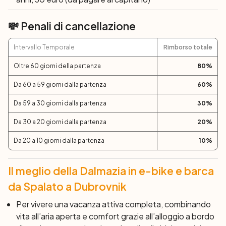
tempo di esplorare questa città Patrimonio dell'Umanità
UNESCO, chiudendo la serata con una cena a bordo per
💸 Penali di cancellazione
celebrare il viaggio e le amicizie coltivate.
Intervallo Temporale
Rimborso totale
8° Giorno: Dubrovnik
Dopo colazione, sarà ora di salutare l'equipaggio e
Oltre 60 giorni della partenza
80
%
concludere l’incantevole viaggio. Potrete, inoltre,
Da 60 a 59 giorni dalla partenza
60
%
scegliere se prolungare il vostro paradiso croato con un
soggiorno più lungo, lasciandovi conquistare ancora una
Da 59 a 30 giorni dalla partenza
30
%
volta dai suoi tesori indescrivibili.
Da 30 a 20 giorni dalla partenza
20
%
Modifiche all'itinerario
Da 20 a 10 giorni dalla partenza
10
%
Ci riserviamo il diritto di apportare modifiche all'itinerario
previsto a causa delle condizioni meteorologiche e del
Il meglio della Dalmazia in e-bike e barca
vento, nonché per ragioni organizzative.
da Spalato a Dubrovnik
Vi auguriamo un viaggio pieno di emozioni indimenticabili,
percorrendo sentieri colorati di storia e scorci
Per vivere una vacanza attiva completa, combinando
mozzafiato. Buona pedalata!
vita all’aria aperta e comfort grazie all’alloggio a bordo