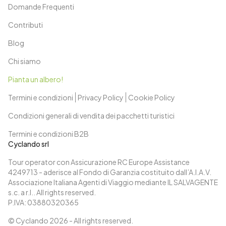
Domande Frequenti
Contributi
Blog
Chi siamo
Pianta un albero!
Termini e condizioni
Privacy Policy
Cookie Policy
Condizioni generali di vendita dei pacchetti turistici
Termini e condizioni B2B
Cyclando srl
Tour operator con Assicurazione RC Europe Assistance
4249713 - aderisce al Fondo di Garanzia costituito dall’A.I.A.V.
Associazione Italiana Agenti di Viaggio mediante IL SALVAGENTE
s.c. a r.l.. All rights reserved.
P.IVA: 03880320365
© Cyclando
2026
- All rights reserved.