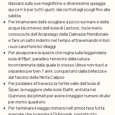
rilassarsi sulle sue magnifiche e diversissime spiagge:
qui ce n’è per tutti i gusti, dai ciottoli agli scogli fino alla
sabbia
Per innamorarsi delle scogliere a picco sul mare e delle
acque blu intenso dell’isola di Lastovo, tra le meno
conosciute dell’Arcipelago della Dalmazia Meridionale
e fare un salto indietro nel tempo attraversando in bici
i suoi caratteristici villaggi
Per assaporare la quiete che regna sulla leggendaria
isola di Mljet, paradiso terrestre dalla natura
incontaminata dalla quale lo stesso Ulisse non riuscì a
separarsi per ben 7 anni, conquistato dalla bellezza e
dal fascino della Ninfa Calipso
Per pedalare attraverso la fertile valle dell’isola di
Šipan, la maggiore delle isole Elafiti, entrata nel
Guinness dei primati per avere il maggior numero di ulivi
per metro quadrato
Per terminare il viaggio immersi nell’atmosfera tutta
speciale che si respira a Dubrovnik, soprattutto