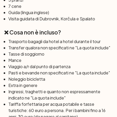
di Korčula fino alla sua affascinante città. Con il suo clima
7 cene
mediterraneo, l'isola offre vedute spettacolari che non
Guida (lingua inglese)
vorrete dimenticare. Scoprite il fascino di Korčula, con
Visita guidata di Dubrovnik, Korčula e Spalato
un tour guidato che vi racconterà della sua ricca storia,
forse legata a Marco Polo.
❌ Cosa non è incluso?
Trasporto bagagli da hotel a hotel durante il tour
6° Giorno: Isola di Korčula – Isola di Mljet (33
Transfer qualora non specificati ne "La quota include"
km)
Tasse di soggiorno
Una crociera rilassante vi condurrà a Pomena sull'isola di
Mance
Mljet, un paradiso di verde e storie mitiche. Pedalerete
Viaggio a/r dal punto di partenza
per l'isola seguendo le orme di Odisseo e la ninfa Calipso,
Pasti e bevande non specificati ne "La quota include"
incontrando la barca a Sobra per dirigervi poi verso l’isola
Noleggio bicicletta
di Sipan.
Extra in genere
Ingressi, traghetti e quanto non espressamente
7° Giorno: Isola di Sipan – Dubrovnik (11 km)
indicato ne "La quota include"
Godetevi un'ultima corsa sull'affascinante isola di Sipan,
Tariffa forfettaria per acqua potabile e tasse
antesignana di fascino e semplicità, prima del gran finale
turistiche: 60 euro a persona. Per i bambini fino a 16
nella perla dell'Adriatico, Dubrovnik. Dopo l'arrivo, avrete
anni, 30 euro (da pagare al capitano)