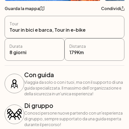
Guarda la mappa
Condividi
Tour
Tour in bici e barca, Tour in e-bike
Durata
Distanza
8
giorni
179
Km
Con guida
Viaggia da solo o con i tuoi, ma con il supporto di una
guida specializzata. Il massimo dell'organizzazione e
della sicurezza in un'unica esperienza!
Di gruppo
Conosci persone nuove partendo con un'esperienza
di gruppo, sempre supportato da una guida esperta
durante il percorso!