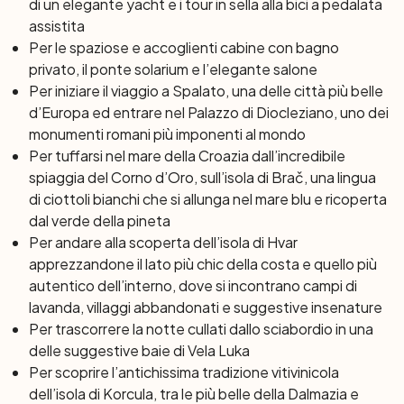
di un elegante yacht e i tour in sella alla bici a pedalata
assistita
Per le spaziose e accoglienti cabine con bagno
privato, il ponte solarium e l’elegante salone
Per iniziare il viaggio a Spalato, una delle città più belle
d’Europa ed entrare nel Palazzo di Diocleziano, uno dei
monumenti romani più imponenti al mondo
Per tuffarsi nel mare della Croazia dall’incredibile
spiaggia del Corno d’Oro, sull’isola di Brač, una lingua
di ciottoli bianchi che si allunga nel mare blu e ricoperta
dal verde della pineta
Per andare alla scoperta dell’isola di Hvar
apprezzandone il lato più chic della costa e quello più
autentico dell’interno, dove si incontrano campi di
lavanda, villaggi abbandonati e suggestive insenature
Per trascorrere la notte cullati dallo sciabordio in una
delle suggestive baie di Vela Luka
Per scoprire l’antichissima tradizione vitivinicola
dell’isola di Korcula, tra le più belle della Dalmazia e