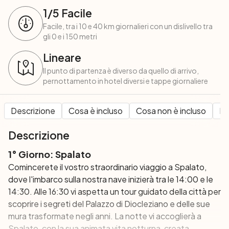
1
/5
Facile
Facile, tra i 10 e 40 km giornalieri con un dislivello tra
gli 0 e i 150 metri
Lineare
Il punto di partenza è diverso da quello di arrivo,
pernottamento in hotel diversi e tappe giornaliere
Descrizione
Cosa è incluso
Cosa non è incluso
Pe
Descrizione
1° Giorno: Spalato
Comincerete il vostro straordinario viaggio a Spalato,
dove l'imbarco sulla nostra nave inizierà tra le 14:00 e le
14:30. Alle 16:30 vi aspetta un tour guidato della città per
scoprire i segreti del Palazzo di Diocleziano e delle sue
mura trasformate negli anni. La notte vi accoglierà a
Spalato, con la sua animata vita notturna, creata