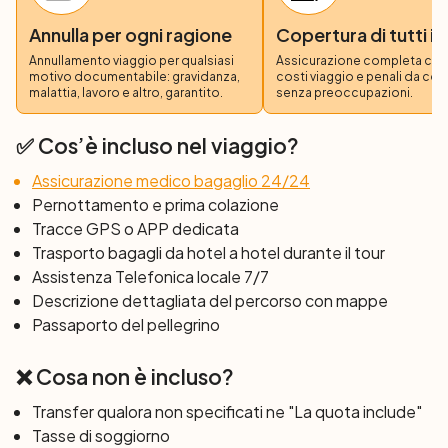
Siete ormai in Galizia, di fronte ad un panorama
Annulla per ogni ragione
Copertura di tutti i 
decisamente mutato fatto di verdi vallate; non solo il
Annullamento viaggio per qualsiasi
Assicurazione completa copre
paesaggio, ma anche la cultura, l’idioma, la gastronomia
motivo documentabile: gravidanza,
costi viaggio e penali da co
che animano questa regione, sono diversi. Oggi vivrete
malattia, lavoro e altro, garantito.
senza preoccupazioni.
una bellissima esperienza nell’affrontare, dopo la breve
ma impegnativa salita, la discesa verso Samos, dove si
✅ Cos’è incluso nel viaggio?
trova uno dei più vecchi e bei monasteri di Spagna, il
Assicurazione medico bagaglio 24/24
monastero benedettino di Samos. Un compendio di stili,
Pernottamento e prima colazione
un’armoniosa stratificazione di romanico, gotico,
Tracce GPS o APP dedicata
rinascimentale e barocco vi accoglieranno a braccia
Trasporto bagagli da hotel a hotel durante il tour
aperte. Attraverso paesaggi fluviali e boschivi, la tappa vi
Assistenza Telefonica locale 7/7
porterà alla città di Sarria.
Descrizione dettagliata del percorso con mappe
Passaporto del pellegrino
Giorno 5: Sarria – Palas del Rei (48 km; +1177 m)
La tappa odierna del vostro viaggio sul Cammino di
❌ Cosa non è incluso?
Santiago in bici corre attraverso un bel paesaggio rurale
punteggiato di piccoli villaggi, per la maggior parte lungo
Transfer qualora non specificati ne "La quota include"
strade alberate e antichi sentieri. La meta è Palas del
Tasse di soggiorno