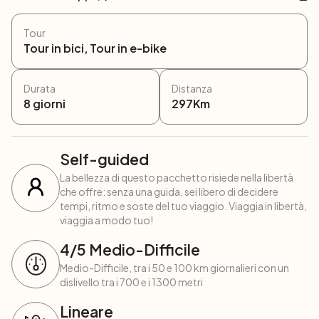
Tour
Tour in bici, Tour in e-bike
Durata
Distanza
8
giorni
297
Km
Self-guided
La bellezza di questo pacchetto risiede nella libertà
che offre: senza una guida, sei libero di decidere
tempi, ritmo e soste del tuo viaggio. Viaggia in libertà,
viaggia a modo tuo!
4
/5
Medio-Difficile
Medio-Difficile, tra i 50 e 100 km giornalieri con un
dislivello tra i 700 e i 1300 metri
Lineare