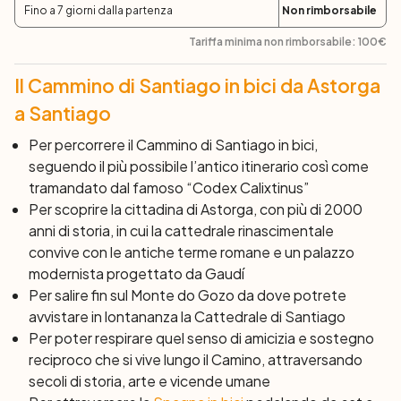
raggiungere la Cattedrale direttamente in bici.
Fino a 7 giorni dalla partenza
Non rimborsabile
Tariffa minima non rimborsabile:
100
€
Giorno 8: Santiago de Compostela
Dopo colazione, termine dei servizi e partenza
Il Cammino di Santiago in bici da Astorga
individuale.
a Santiago
Per percorrere il Cammino di Santiago in bici,
seguendo il più possibile l’antico itinerario così come
tramandato dal famoso “Codex Calixtinus”
Per scoprire la cittadina di Astorga, con più di 2000
anni di storia, in cui la cattedrale rinascimentale
convive con le antiche terme romane e un palazzo
modernista progettato da Gaudí
Per salire fin sul Monte do Gozo da dove potrete
avvistare in lontananza la Cattedrale di Santiago
Per poter respirare quel senso di amicizia e sostegno
reciproco che si vive lungo il Camino, attraversando
secoli di storia, arte e vicende umane