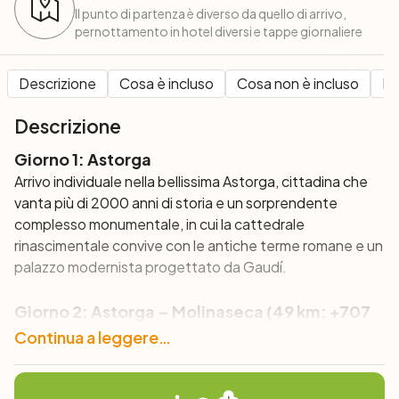
Il punto di partenza è diverso da quello di arrivo,
pernottamento in hotel diversi e tappe giornaliere
Descrizione
Cosa è incluso
Cosa non è incluso
Pe
Descrizione
Giorno 1: Astorga
Arrivo individuale nella bellissima Astorga, cittadina che
vanta più di 2000 anni di storia e un sorprendente
complesso monumentale, in cui la cattedrale
rinascimentale convive con le antiche terme romane e un
palazzo modernista progettato da Gaudí.
Giorno 2: Astorga – Molinaseca (49 km; +707
m)
Continua a leggere…
In questa prima tappa del vostro viaggio sul Cammino di
Santiago in bici, pedalerete verso le montagne di Leon