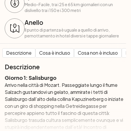
Medio-Facile, tra i 25 e 65 km giornalieri con un
dislivello tra i 150 e i 300 metri
Anello
Il punto di partenza è uguale a quello di arrivo,
pernottamento in hotel diversi e tappe giornaliere
Descrizione
Cosa è incluso
Cosa non è incluso
Pe
Descrizione
Giorno 1: Salisburgo
Arrivo nella città di Mozart. Passeggiate lungo il fiume
Salzach gustandovi un gelato, ammirate i tetti di
Salisburgo dall’alto della collina
Kapuzinerberg
o iniziate
con un giro di shopping nella
Getreidegasse
per
percepire appieno tutto il fascino di questa città:
Salisburgo trasuda cultura semplicemente ovunque e vi
stupirà indipendentemente dall’età! Incontro di