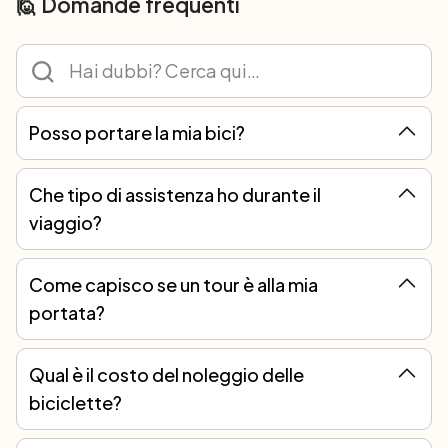
🙋 Domande frequenti
Posso portare la mia bici?
Certo! Ad ogni tour è possibile partecipare con la propria bicicletta o noleggiarne una. Noi tuttavia ti consigliamo il noleggio perché i ricambi non sono tutti uguali e solo con le nostre bici possiamo garantirti sempre l’assistenza meccanica migliore.
Che tipo di assistenza ho durante il
viaggio?
Avrai sempre un numero di telefono d’emergenza a cui fare riferimento. Nei viaggi self-guided dovrai essere in grado di eseguire piccole riparazioni, come sostituire una camera d’aria in caso di foratura, o rimettere a posto una catena caduta, ma potrai sempre contare sull’assistenza in loco per rotture più gravi.
Come capisco se un tour è alla mia
portata?
Classifichiamo i tour in una scala da 1 a 5 sulla base della lunghezza, del dislivello e della complessità dell’itinerario, ma se hai dubbi contattaci e ti aiuteremo a trovare il viaggio più adatto a te.
Qual è il costo del noleggio delle
biciclette?
Il costo del noleggio varia a seconda del modello di bicicletta e della durata del tour. Per alcuni tour offriamo la possibilità di noleggiare diverse tipologie di biciclette. In ogni route, in fase di acquisto ti verrà chiesto di indicare il tipo di bici che preferisci e ti verrà indicato il relativo prezzo, così potrai scegliere in tutta libertà e senza sorprese.