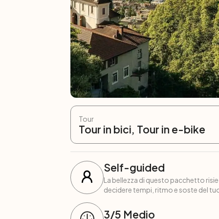
Tour
Tour in bici, Tour in e-bike
Self-guided
La bellezza di questo pacchetto risied
decidere tempi, ritmo e soste del tuo
3
/5
Medio