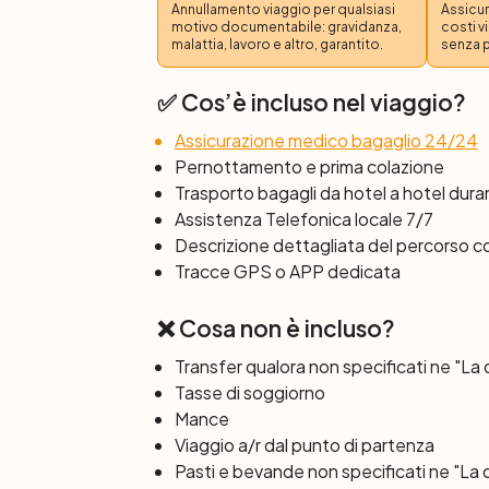
Annullamento viaggio per qualsiasi
Assicur
castelli e le mura della città di Bellinzona.
motivo documentabile: gravidanza,
costi v
malattia, lavoro e altro, garantito.
senza 
relax, al Lago Maggiore in bici.
Giorno 8: Locarno
✅ Cos’è incluso nel viaggio?
Dopo colazione, termine dei servizi e part
Assicurazione medico bagaglio 24/24
Pernottamento e prima colazione
Trasporto bagagli da hotel a hotel duran
Assistenza Telefonica locale 7/7
Descrizione dettagliata del percorso 
Tracce GPS o APP dedicata
❌ Cosa non è incluso?
Transfer qualora non specificati ne "La
Tasse di soggiorno
Mance
Viaggio a/r dal punto di partenza
Pasti e bevande non specificati ne "La 