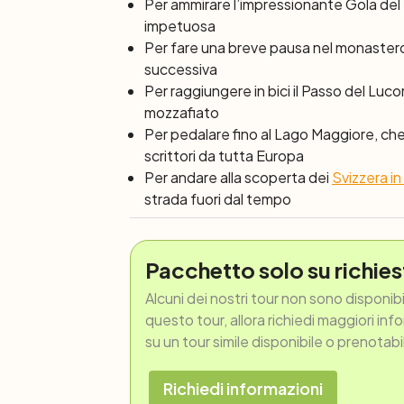
Per ammirare l’impressionante Gola del 
impetuosa
Per fare una breve pausa nel monastero d
successiva
Per raggiungere in bici il Passo del Lu
mozzafiato
Per pedalare fino al Lago Maggiore, che c
scrittori da tutta Europa
Per andare alla scoperta dei
Svizzera in 
strada fuori dal tempo
Pacchetto solo su richies
Alcuni dei nostri tour non sono disponib
questo tour, allora richiedi maggiori inf
su un tour simile disponibile o prenotabi
Richiedi informazioni