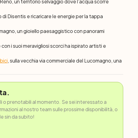
Reno, un territorio selvaggio dove l’acqua scorre
i Disentis e ricaricare le energie per la tappa
comagno, un gioiello paesaggistico con panorami
on i suoi meravigliosi scorci ha ispirato artisti e
bici
, sulla vecchia via commerciale del Lucomagno, una
ta.
ili o prenotabili al momento. Se sei interessato a
ormazioni al nostro team sulle prossime disponibilità, o
le sin da subito!