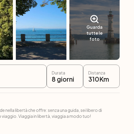
Guarda
tutte le
foto
Durata
Distanza
8
giorni
310
Km
e nella libertà che offre: senza una guida, sei libero di
 viaggio. Viaggia in libertà, viaggia a modo tuo!