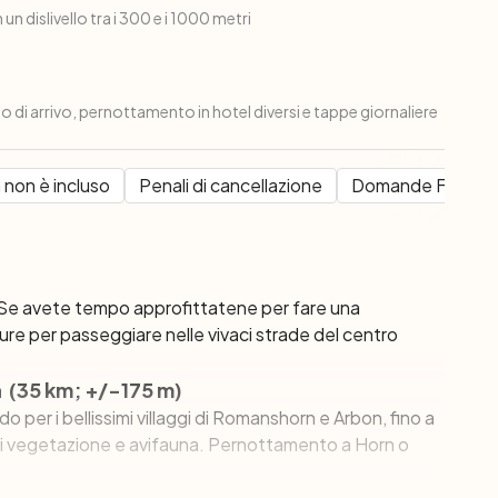
 un dislivello tra i 300 e i 1000 metri
lo di arrivo, pernottamento in hotel diversi e tappe giornaliere
 non è incluso
Penali di cancellazione
Domande Frequen
l. Se avete tempo approfittatene per fare una
ure per passeggiare nelle vivaci strade del centro
 (35 km; +/-175 m)
 per i bellissimi villaggi di Romanshorn e Arbon, fino a
 di vegetazione e avifauna. Pernottamento a Horn o