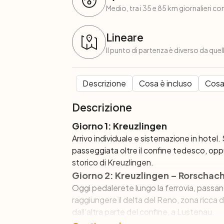
Medio, tra i 35 e 85 km giornalieri con
Lineare
Il punto di partenza è diverso da quel
Descrizione
Cosa è incluso
Cosa
Descrizione
Giorno 1: Kreuzlingen
Arrivo individuale e sistemazione in hote
passeggiata oltre il confine tedesco, opp
storico di Kreuzlingen.
Giorno 2: Kreuzlingen – Rorschach
Oggi pedalerete lungo la ferrovia, passando
raggiungere il delta del Reno, zona ricca
dall’altra parte del confine, a Lustenau.