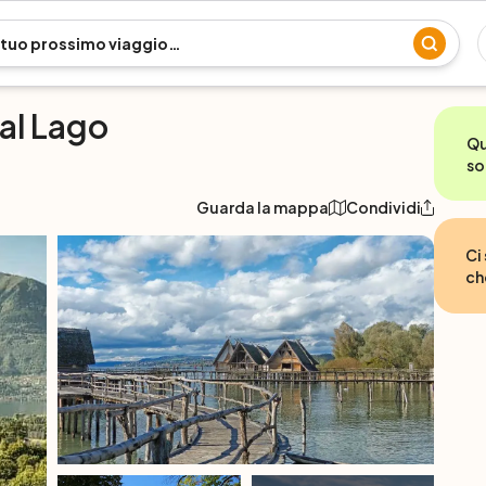
al Lago
Qu
so
Guarda la mappa
Condividi
Ci
ch