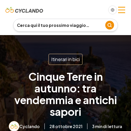
Itinerari in bici
Cinque Terre in
autunno: tra
vendemmia e antichi
sapori
Cyclando
28 ottobre 2021
3
min di lettura