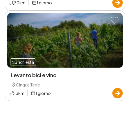
30
km
1
giorno
Su richiesta
Levanto bici e vino
Cinque Terre
13
km
1
giorno