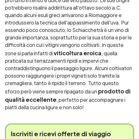
profumo intenso e dolce del vino passito. Le sue origini
potrebbero risalire addirittura all'ottavo secolo a.C.
quando alcuni esuli greci arrivarono a Riomaggiore e
introdussero la tecnica dell'appassimento dell'uva. Pur
essendo poco conosciuto, lo Schiacchetrà è un vino di
grande importanza, soprattutto per la sua storia e per le
difficoltà con cui i vitigni vengono coltivati. In queste
viticoltura eroica
zone si parla infatti di
, quella
praticata sui terrazzamenti ripidi e impervi che
contraddistinguono il paesaggio ligure. Alcuni coltivatori
possono raggiungere i propri vigneti solo tramite la
cremagliera, tanto è ripido il terreno. Tutto questo
prodotto di
sforzo però viene sempre ripagato da un
qualità eccellente
, perfetto per accompagnare i
piatti della cucina ligure e non solo!
Iscriviti e
ricevi offerte
di viaggio