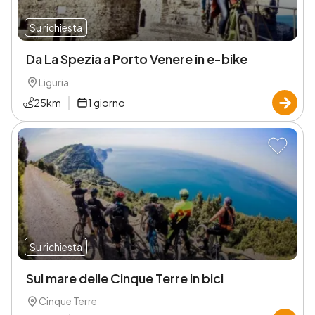
Su richiesta
Da La Spezia a Porto Venere in e-bike
Liguria
25
km
1
giorno
Su richiesta
Sul mare delle Cinque Terre in bici
Cinque Terre