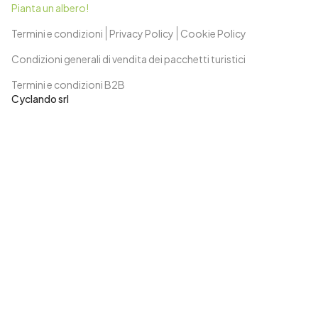
Pianta un albero!
Termini e condizioni
Privacy Policy
Cookie Policy
Condizioni generali di vendita dei pacchetti turistici
Termini e condizioni B2B
Cyclando srl
Tour operator con Assicurazione RC Europe Assistance
4249713 - aderisce al Fondo di Garanzia costituito dall’A.I.A.V.
Associazione Italiana Agenti di Viaggio mediante IL SALVAGENTE
s.c. a r.l.. All rights reserved.
P.IVA: 03880320365
© Cyclando
2026
- All rights reserved.
Version
1.32.4