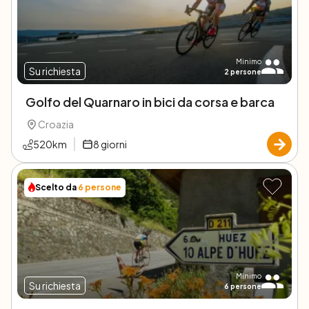
Minimo
Su richiesta
2
persone
Golfo del Quarnaro in bici da corsa e barca
Croazia
520
km
8
giorni
Scelto da
6
persone
Minimo
Su richiesta
6
persone