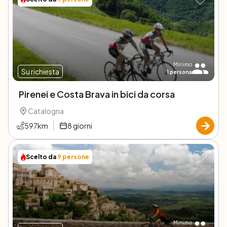
Minimo
Su richiesta
1
persona
Pirenei e Costa Brava in bici da corsa
Catalogna
597
km
8
giorni
Scelto da
9
persone
Minimo