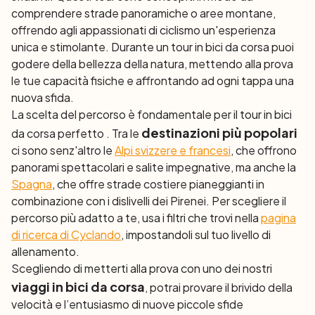
comprendere strade panoramiche o aree montane,
offrendo agli appassionati di ciclismo un'esperienza
unica e stimolante. Durante un tour in bici da corsa puoi
godere della bellezza della natura, mettendo alla prova
le tue capacità fisiche e affrontando ad ogni tappa una
nuova sfida.
La scelta del percorso è fondamentale per il tour in bici
destinazioni più popolari
da corsa perfetto . Tra le
ci sono senz'altro le
Alpi svizzere e francesi
, che offrono
panorami spettacolari e salite impegnative, ma anche la
Spagna
, che offre strade costiere pianeggianti in
combinazione con i dislivelli dei Pirenei. Per scegliere il
percorso più adatto a te, usa i filtri che trovi nella
pagina
di ricerca di Cyclando
, impostandoli sul tuo livello di
allenamento.
Scegliendo di metterti alla prova con uno dei nostri
viaggi in bici da corsa
, potrai provare il brivido della
velocità e l’entusiasmo di nuove piccole sfide