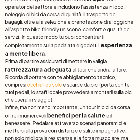
operator del settore e includono l'assistenza in loco, il
noleggio di bici da corsa di qualità, il trasporto dei
bagagli, oltre alla selezione e prenotazione di alloggi che
all'aspetto
bike friendly
uniscono comfort e qualità dei
servizi. In questo modo tu puoi concentrarti
esperienza
completamente sulla pedalata e goderti l'
a mente libera
.
Prima di partire assicurati di mettere in valigia
attrezzatura adeguata
l'
al tour che andrai a fare.
Ricorda di portare con te abbigliamento tecnico,
compresi
occhiali da sole
e scarpe da bici (porta con te i
tuoi pedali, lo staff locale provvederà a montarli sulla bici
che userai in viaggio).
Infine, ma non meno importante, un tour in bici da corsa
benefici per la salute
offre innumerevoli
e il
benessere. Pedalare attraverso scenari panoramici e
mettersi alla prova con distanze e salite impegnative,
non solo migliora la resistenza e la forza muscolare, ma