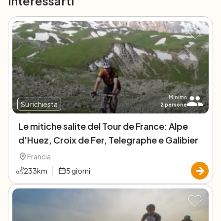
interessarti
Minimo
Su richiesta
2
persone
Le mitiche salite del Tour de France: Alpe
d'Huez, Croix de Fer, Telegraphe e Galibier
Francia
233
km
5
giorni