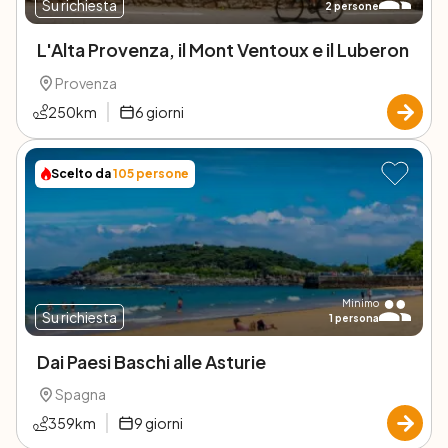
Su richiesta
2
persone
L'Alta Provenza, il Mont Ventoux e il Luberon
Provenza
250
km
6
giorni
Scelto da
105
persone
Minimo
Su richiesta
1
persona
Dai Paesi Baschi alle Asturie
Spagna
359
km
9
giorni