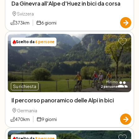
Da Ginevra all'Alpe d'Huez in bici da corsa
Svizzera
373
km
6
giorni
Scelto da
6
persone
Minimo
Su richiesta
2
persone
Il percorso panoramico delle Alpi in bici
Germania
470
km
9
giorni
Scelto da
9
persone