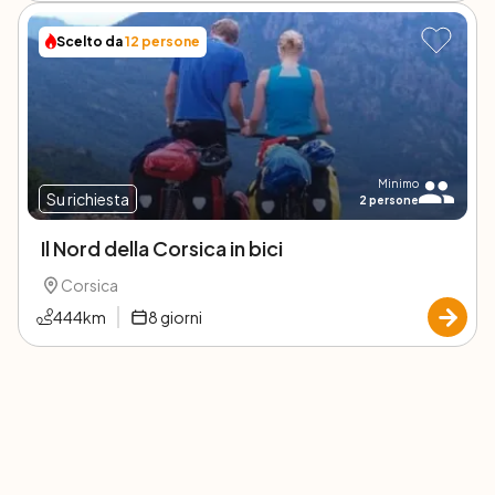
Scelto da
12
persone
Minimo
Su richiesta
2
persone
Il Nord della Corsica in bici
Corsica
444
km
8
giorni