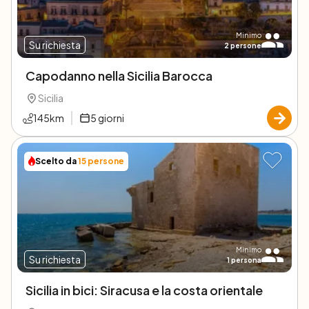
Minimo
Su richiesta
2
persone
Capodanno nella Sicilia Barocca
Sicilia
145
km
5
giorni
Scelto da
15
persone
Minimo
Su richiesta
1
persona
Sicilia in bici: Siracusa e la costa orientale