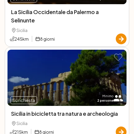
La Sicilia Occidentale da Palermo a
Selinunte
Sicilia
245
km
8
giorni
Minimo
Su richiesta
2
persone
Sicilia in bicicletta tra natura e archeologia
Sicilia
215
km
8
giorni