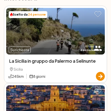
Scelto da
24
persone
Minimo
Su richiesta
2
persone
La Sicilia in gruppo da Palermo a Selinunte
Sicilia
245
km
8
giorni