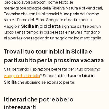
loro capolavori barocchi, come Noto, le
meravigliose spiagge della Riserva Naturale di Vendicari,
Taormina che con i suoi mosaici è una perla dal fascino
raro e il Parco dell’Etna. Scegliere di partire per un
Sicilia in bicicletta
viaggio in
significa partire per un
luogo senza tempo, in cui bellezza e natura si fondono
alla perfezione regalando un soggiorno indimenticabile.
Trova il tuo tour in bici in Sicilia e
parti subito per la prossima vacanza
Stai cercando l’ispirazione perfetta per il tuo prossimo
i tour in bici in
viaggio in bici in italia
? Scopri tutte
Sicilia
che abbiamo selezionato per te:
Itinerari che potrebbero
interessarti