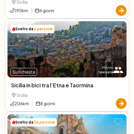
Sicilia
190
km
6
giorni
Scelto da
6
persone
Minimo
Su richiesta
1
persona
Sicilia in bici tra l'Etna e Taormina
Sicilia
206
km
8
giorni
Scelto da
36
persone