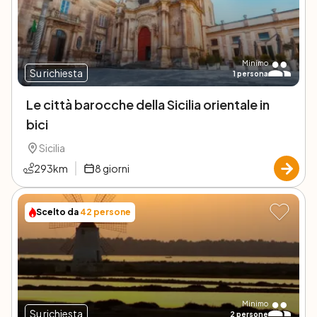
Minimo
Su richiesta
1
persona
Le città barocche della Sicilia orientale in
bici
Sicilia
293
km
8
giorni
Scelto da
42
persone
Minimo
Su richiesta
2
persone