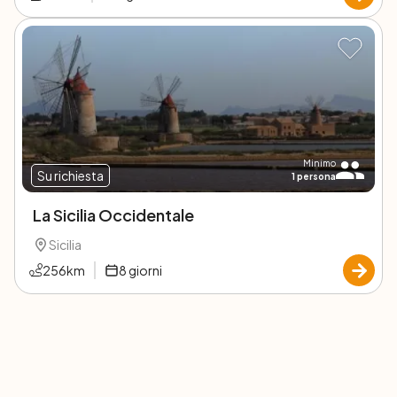
Minimo
Su richiesta
1
persona
La Sicilia Occidentale
Sicilia
256
km
8
giorni