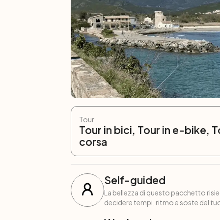
Tour
Tour in bici, Tour in e-bike, T
corsa
Self-guided
La bellezza di questo pacchetto risied
decidere tempi, ritmo e soste del tuo