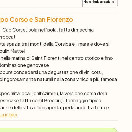
Non rimborsabile
 Capo Corso e San Fiorenzo
 Cap Corse, isola nell’isola, fatta di macchia
rroccati
sta spazia tra i monti della Corsica e il mare e dove si
oulin Mattei
nella marina di Saint Florent, nel centro storico e fino
lla dominazione genovese
 oppure concedersi una degustazione di vini corsi,
i rigorosamente naturali nella zona vinicola più famosa
ecialità locali, dall’Aziminu, la versione corsa della
esecake fatta con il Brocciu, il formaggio tipico
e e della vita all’aria aperta, pedalando tra terra e
a in bici