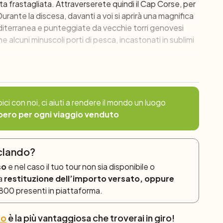
ta frastagliata. Attraverserete quindi il Cap Corse, per
Durante la discesa, davanti a voi si aprirà una magnifica
editerranea e punteggiate da vecchie torri genovesi
e alcuni minuscoli porti di pesca, incastonati in sublimi
 Bastia (45 km; +798/-1091 m o 58 km;
prosegue verso sud, in direzione di San Fiorenzo. A
ici con noi, ci aiuti a rendere il mondo un luogo
ete la possibilità di attraversare Patrimonio, la capitale
bero per ogni viaggio venduto
fidante Col de Teghime, o percorrere una magnifica
i gli itinerari offrono una vista mozzafiato sul Golfo.
 godervi una passeggiata lungo il porto e le
yclando?
iamo anche una visita alla cittadella. Su richiesta è
so
e nel caso il tuo tour non sia disponibile o
ne di vini in una delle cantine locali.
la
restituzione dell’importo versato, oppure
e 800 presenti in piattaforma.
enza individuale.
to
è la più vantaggiosa che troverai in giro!