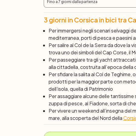
Fino a 7 giorni dalla partenza
3 giorni in Corsica in bici tra
Per immergersi negli scenari selvaggi del
mediterranea, porti di pesca e paesini a
Per salire al Col de la Serra da dove la vi
trova uno dei simboli del Cap Corse, il M
Per passeggiare tra gli yacht attraccati 
alla cittadella, costruita all’epoca de
Per sfidare la salita al Col de Teghime,
prodotti per la maggior parte con metod
dell’isola, quella di Patrimonio
Per assaggiare alcune delle tantissime sp
zuppa di pesce, al Fiadone, sorta di che
Per vivere un weekend all’insegna del mar
mare, alla scoperta del Nord della
Corsic