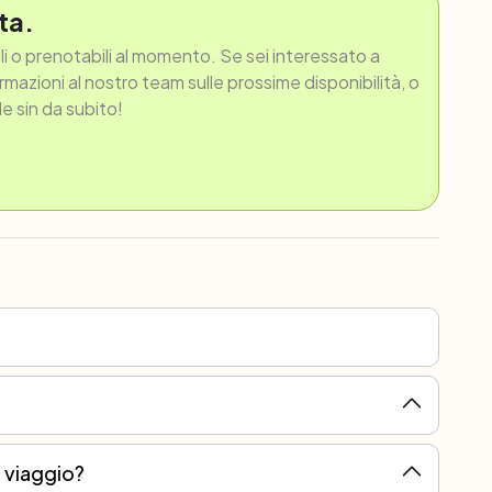
ta.
ili o prenotabili al momento. Se sei interessato a
ormazioni al nostro team sulle prossime disponibilità, o
le sin da subito!
l viaggio?
rotture più gravi.