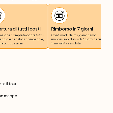
o o all’aeroporto.
tura di tutti i costi
Rimborso in 7 giorni
azione completa copre tutti i
Con Smart Claims, garantiamo
iaggio e penali da compagnie,
rimborsi rapidi in soli 7 giorni per una
preoccupazioni.
tranquillità assoluta.
te il tour
con mappe