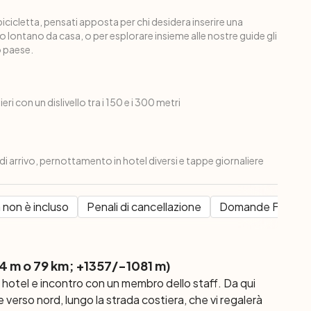
bicicletta, pensati apposta per chi desidera inserire una
io lontano da casa, o per esplorare insieme alle nostre guide gli
o paese.
eri con un dislivello tra i 150 e i 300 metri
 di arrivo, pernottamento in hotel diversi e tappe giornaliere
 non è incluso
Penali di cancellazione
Domande Frequen
4 m o 79 km; +1357/-1081 m)
in hotel e incontro con un membro dello staff. Da qui
e verso nord, lungo la strada costiera, che vi regalerà