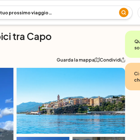
bici tra Capo
Qu
so
Guarda la mappa
Condividi
Ci
ch