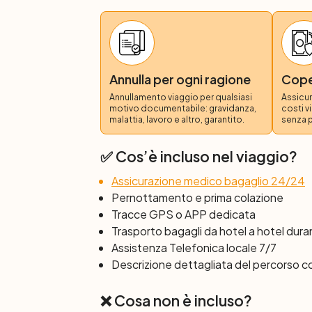
Su richiesta, possibilità di transfer al port
Annulla per ogni ragione
Coper
Annullamento viaggio per qualsiasi
Assicur
motivo documentabile: gravidanza,
costi v
malattia, lavoro e altro, garantito.
senza 
✅ Cos’è incluso nel viaggio?
Assicurazione medico bagaglio 24/24
Pernottamento e prima colazione
Tracce GPS o APP dedicata
Trasporto bagagli da hotel a hotel duran
Assistenza Telefonica locale 7/7
Descrizione dettagliata del percorso 
❌ Cosa non è incluso?