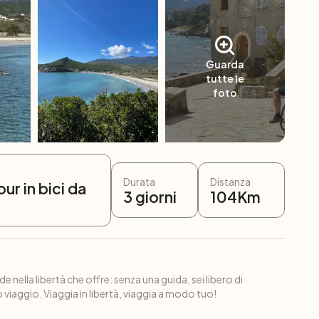
Guarda
tutte le
foto
Durata
Distanza
our in bici da
3
giorni
104
Km
e nella libertà che offre: senza una guida, sei libero di
 viaggio. Viaggia in libertà, viaggia a modo tuo!