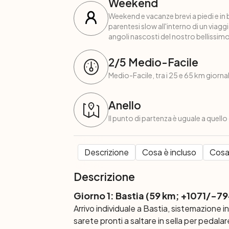
Weekend
Weekend e vacanze brevi a piedi e in 
parentesi slow all'interno di un viagg
angoli nascosti del nostro bellissim
2
/5
Medio-Facile
Medio-Facile, tra i 25 e 65 km giornali
Anello
Il punto di partenza è uguale a quello
Descrizione
Cosa è incluso
Cosa
Descrizione
Giorno 1: Bastia
(59 km; +1071/-79
Arrivo individuale a Bastia, sistemazione 
sarete pronti a saltare in sella per pedalar