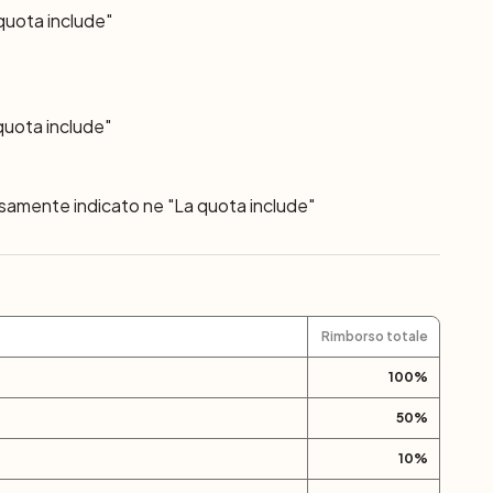
 quota include"
quota include"
ssamente indicato ne "La quota include"
Rimborso totale
100
%
50
%
10
%