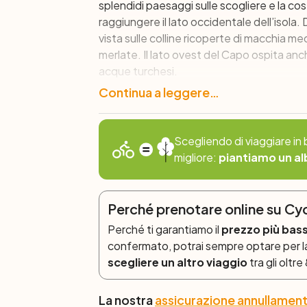
splendidi paesaggi sulle scogliere e la cos
raggiungere il lato occidentale dell’isola. 
vista sulle colline ricoperte di macchia m
merlate. Il lato ovest del Capo ospita anch
acque turchesi.
Continua a leggere…
Giorno 2: Golfo di San Fiorenzo –
+882/-1175 m)
Il vostro breve tour della Corsica in bici 
Scegliendo di viaggiare in b
seconda dell’itinerario che sceglierete, avr
migliore:
piantiamo un al
corsa della vinificazione, attraverso lo s
strada secondaria poco conosciuta. Entramb
Una volta raggiunto San Fiorenzo, potrete
Perché prenotare online su C
incantevoli stradine della città. Vi consigl
Perché ti garantiamo il
prezzo più bas
inoltre possibile organizzare una degustazio
confermato, potrai sempre optare per 
scegliere un altro viaggio
tra gli oltr
Giorno 3: Bastia
Dopo colazione, termine dei servizi e part
La nostra
assicurazione annullamen