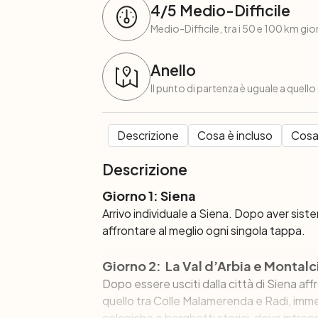
4
/5
Medio-Difficile
Medio-Difficile, tra i 50 e 100 km giorn
Anello
Il punto di partenza è uguale a quello
Descrizione
Cosa è incluso
Cosa
Descrizione
Giorno 1: Siena
Arrivo individuale a Siena. Dopo aver siste
affrontare al meglio ogni singola tappa.
Giorno 2: La Val d’Arbia e Montalc
Dopo essere usciti dalla città di Siena aff
quello tra Colle Malamerenda e Radi, immer
coloniche e borghetti storici, dove intrecc