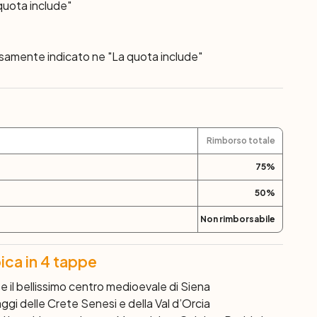
ttamente conservato e molto altro vi lasceranno a
quota include"
 speciale.
ssamente indicato ne "La quota include"
enza individuale.
Rimborso totale
75
%
50
%
Non rimborsabile
ica in 4 tappe
e il bellissimo centro medioevale di Siena
ggi delle Crete Senesi e della Val d’Orcia