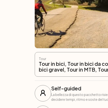
Tour
Tour in bici, Tour in bici da c
bici gravel, Tour in MTB, Tou
Self-guided
La bellezza di questo pacchetto risied
decidere tempi, ritmo e soste del tuo