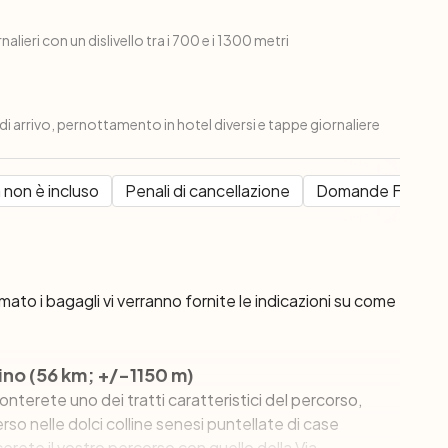
alieri con un dislivello tra i 700 e i 1300 metri
 di arrivo, pernottamento in hotel diversi e tappe giornaliere
 non è incluso
Penali di cancellazione
Domande Frequen
mato i bagagli vi verranno fornite le indicazioni su come
ino (56 km; +/-1150 m)
ronterete uno dei tratti caratteristici del percorso,
so nelle dolci colline senesi puntellate di case
erete il vostro percorso con quello della Via