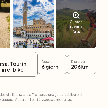
Guarda
tutte le
foto
Durata
Distanza
orsa, Tour in
6
giorni
206
Km
r in e-bike
e nella libertà che offre: senza una guida, sei libero di
 viaggio. Viaggia in libertà, viaggia a modo tuo!