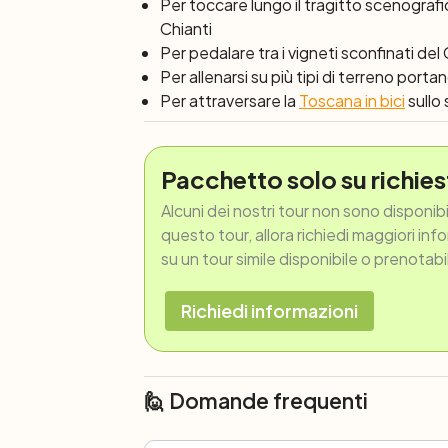
Per toccare lungo il tragitto scenograf
Chianti
Per pedalare tra i vigneti sconfinati del C
Per allenarsi su più tipi di terreno port
Per attraversare la
Toscana in bici
sullo
Pacchetto solo su richies
Alcuni dei nostri tour non sono disponib
questo tour, allora richiedi maggiori inf
su un tour simile disponibile o prenotabi
Richiedi informazioni
🙋 Domande frequenti