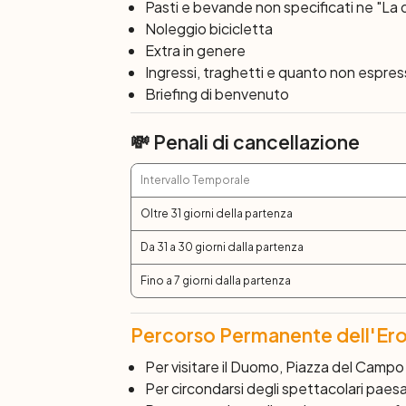
Campo, il centro storico medievale perfe
Pasti e bevande non specificati ne "La 
bocca aperta rendendo la vostra vacanza
Noleggio bicicletta
Extra in genere
Giorno 6: Siena
Ingressi, traghetti e quanto non espre
Dopo colazione, termine dei servizi e part
Briefing di benvenuto
💸 Penali di cancellazione
Intervallo Temporale
Oltre 31 giorni della partenza
Da 31 a 30 giorni dalla partenza
Fino a 7 giorni dalla partenza
Percorso Permanente dell'Ero
Per visitare il Duomo, Piazza del Campo 
Per circondarsi degli spettacolari paesa