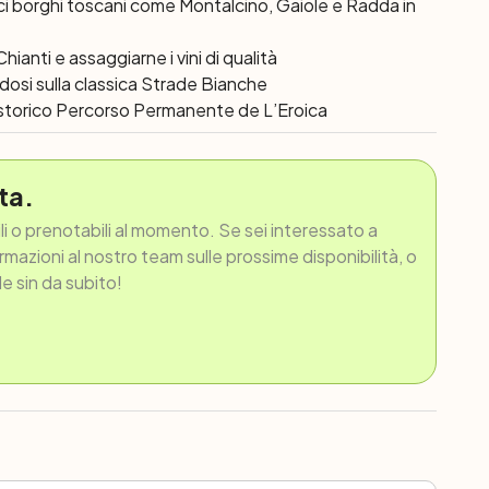
ici borghi toscani come Montalcino, Gaiole e Radda in
hianti e assaggiarne i vini di qualità
andosi sulla classica Strade Bianche
 storico Percorso Permanente de L’Eroica
ta.
ili o prenotabili al momento. Se sei interessato a
ormazioni al nostro team sulle prossime disponibilità, o
le sin da subito!