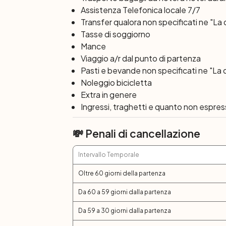
Assistenza Telefonica locale 7/7
vecchia.
Transfer qualora non specificati ne "La
Trogir
8° giorno
:
Tasse di soggiorno
Dopo colazione termine dei servizi e chec
Mance
Viaggio a/r dal punto di partenza
Pasti e bevande non specificati ne "La 
Noleggio bicicletta
Extra in genere
Ingressi, traghetti e quanto non espre
💸 Penali di cancellazione
Intervallo Temporale
Oltre 60 giorni della partenza
Da 60 a 59 giorni dalla partenza
Da 59 a 30 giorni dalla partenza