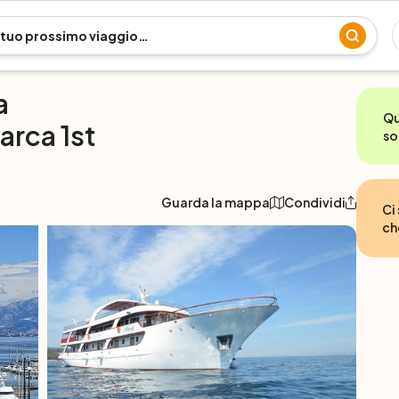
a
Qu
Barca 1st
so
Guarda la mappa
Condividi
Ci
ch