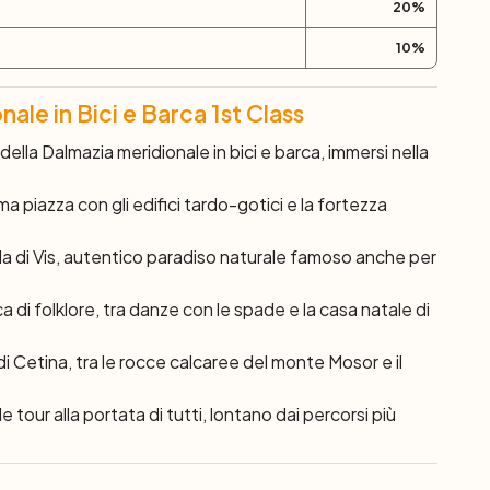
20
%
10
%
nale in Bici e Barca 1st Class
 della Dalmazia meridionale in bici e barca, immersi nella
sima piazza con gli edifici tardo-gotici e la fortezza
ola di Vis, autentico paradiso naturale famoso anche per
cca di folklore, tra danze con le spade e la casa natale di
i Cetina, tra le rocce calcaree del monte Mosor e il
ile tour alla portata di tutti, lontano dai percorsi più