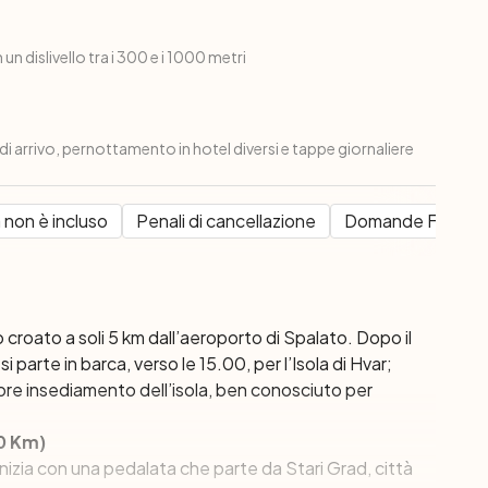
 un dislivello tra i 300 e i 1000 metri
 di arrivo, pernottamento in hotel diversi e tappe giornaliere
 non è incluso
Penali di cancellazione
Domande Frequen
 croato a soli 5 km dall’aeroporto di Spalato. Dopo il
 si
parte in barca, verso le 15.00,
per l’Isola di Hvar;
e insediamento dell’isola, ben conosciuto per
20 Km)
o inizia con una pedalata che parte da
Stari Grad
, città