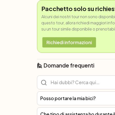
Pacchetto solo su richies
Alcuni dei nostri tour non sono disponib
questo tour, allora richiedi maggiori inf
su un tour simile disponibile o prenotabi
Richiedi informazioni
🙋 Domande frequenti
Posso portare la mia bici?
Certo! Ad ogni tour è possibile partecipare con la propria bicicletta o noleggiarne una. Noi tuttavia ti consigliamo il noleggio perché i ricambi non sono tutti uguali e solo con le nostre bici possiamo garantirti sempre l’assistenza meccanica migliore.
Che tipo di assistenza ho durante i