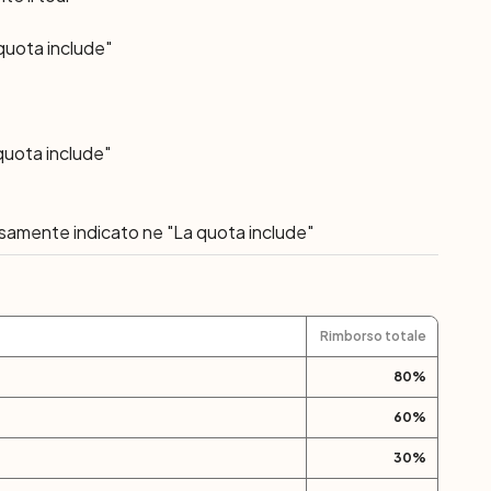
 quota include"
k-out entro le 09.00. Partenza individuale.
quota include"
ssamente indicato ne "La quota include"
Rimborso totale
80
%
60
%
30
%