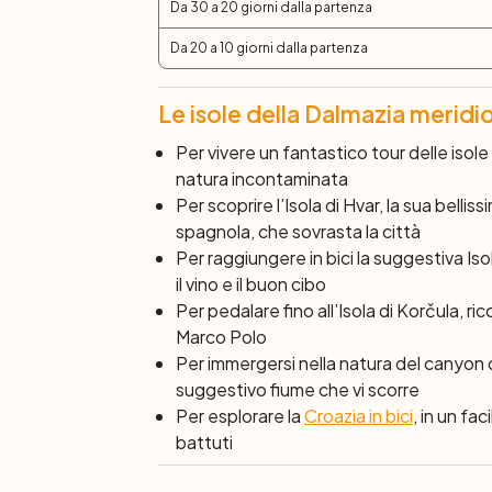
Da 30 a 20 giorni dalla partenza
Da 20 a 10 giorni dalla partenza
Le isole della Dalmazia meridio
Per vivere un fantastico tour delle isole
natura incontaminata
Per scoprire l’Isola di Hvar, la sua bellis
spagnola, che sovrasta la città
Per raggiungere in bici la suggestiva Is
il vino e il buon cibo
Per pedalare fino all’Isola di Korčula, ri
Marco Polo
Per immergersi nella natura del canyon d
suggestivo fiume che vi scorre
Per esplorare la
Croazia in bici
, in un fac
battuti