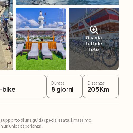
Guarda
tutte le
foto
Durata
Distanza
e-bike
8
giorni
205
Km
il supporto di una guida specializzata. Il massimo
 in un'unica esperienza!