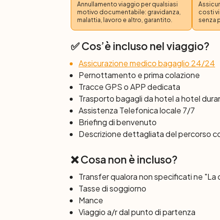
Annullamento viaggio per qualsiasi
Assicur
più famose località balneari dell’Adriatico,
motivo documentabile: gravidanza,
costi v
entusiasmerà con l’ampia spiaggia sabbiosa,
malattia, lavoro e altro, garantito.
senza 
con deliziosi ristoranti che trasudano tutto 
✅ Cos’è incluso nel viaggio?
Giorno 6: Grado
Assicurazione medico bagaglio 24/24
Dopo colazione, termine dei servizi. Part
Pernottamento e prima colazione
Tracce GPS o APP dedicata
Trasporto bagagli da hotel a hotel duran
Assistenza Telefonica locale 7/7
Briefing di benvenuto
Descrizione dettagliata del percorso 
❌ Cosa non è incluso?
Transfer qualora non specificati ne "La
Tasse di soggiorno
Mance
Viaggio a/r dal punto di partenza