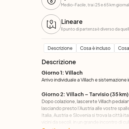
Medio-Facile, tra i 25 e 65 km giornali
Lineare
Il punto di partenza è diverso da quel
Descrizione
Cosa è incluso
Cosa
Descrizione
Giorno 1: Villach
Arrivo individuale a Villach e sistemazione i
Giorno 2: Villach – Tarvisio (35 km)
Dopo colazione, lascerete Villach pedalando
lasciando presto l’Austria alle vostre spalle
Italia, Austria e Slovenia si trova la città ita
vicini da secoli, in un grande incontro di c