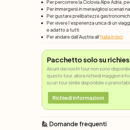
Per percorrere la Ciclovia Alpe Adria, pe
Per immergersi in meravigliosi scenari na
Per gustare prelibatezze gastronomiche i
Per vivere l’esperienza unica di un viaggi
e adatto a tutti
Per andare dall’Austria all’
Italia in bici
Pacchetto solo su richies
Alcuni dei nostri tour non sono disponib
questo tour, allora richiedi maggiori inf
su un tour simile disponibile o prenotabi
Richiedi informazioni
🙋 Domande frequenti