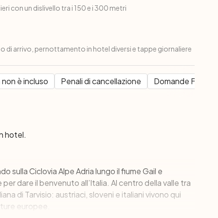
eri con un dislivello tra i 150 e i 300 metri
lo di arrivo, pernottamento in hotel diversi e tappe giornaliere
 non è incluso
Penali di cancellazione
Domande Frequen
n hotel.
 sulla Ciclovia Alpe Adria lungo il fiume Gail e
 per dare il benvenuto all’Italia. Al centro della valle tra
liana di Tarvisio: austriaci, sloveni e italiani vivono qui
ulture europee.