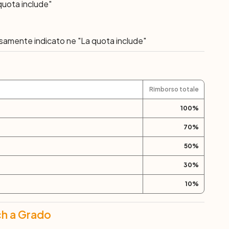
quota include"
ssamente indicato ne "La quota include"
Rimborso totale
100
%
70
%
50
%
30
%
10
%
ach a Grado