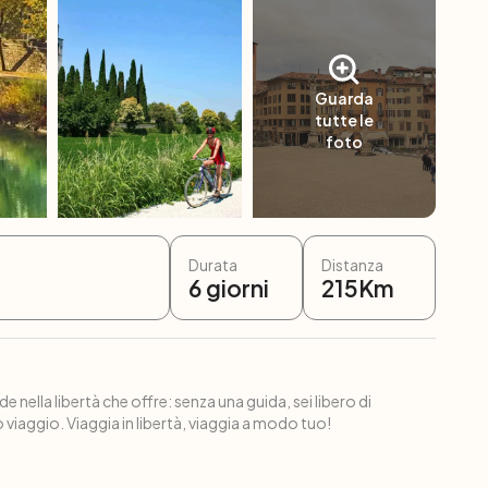
Guarda
tutte le
foto
Durata
Distanza
6
giorni
215
Km
e nella libertà che offre: senza una guida, sei libero di
 viaggio. Viaggia in libertà, viaggia a modo tuo!