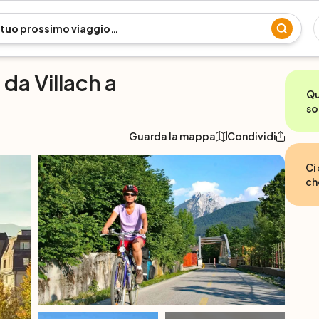
 da Villach a
Qu
so
Guarda la mappa
Condividi
Ci
ch