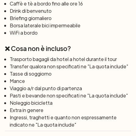
Caffè e tè a bordo fino alle ore 16
dalle maestose dimore, dai canali, dalle chiese e dalle
Drink di benvenuto
mura cittadine che ancora oggi riflettono la ricca storia e
Briefing giornaliero
il benessere della città. Nel pomeriggio, tempo
Borsa laterale bici impermeabile
permettendo, navigheremo attraverso l’IJsselmeer fino
WiFi a bordo
al porto di Urk. A bordo, potrete affiancare il capitano
durante la navigazione. Oppure semplicemente sedervi
❌ Cosa non è incluso?
sul ponte e godervi il ​​viaggio, osservando la vita degli
uccelli marini. La sera potrete passeggiare per le
Trasporto bagagli da hotel a hotel durante il tour
stradine e i vicoli di Urk. Come vedrete, le case di questo
Transfer qualora non specificati ne "La quota include"
pittoresco villaggio di pescatori sono state costruite una
Tasse di soggiorno
accanto all’altra su un piano rialzato per proteggerle
Mance
dall’acqua.
Viaggio a/r dal punto di partenza
Pasti e bevande non specificati ne "La quota include"
Giorno 4: Urk – Vollenhove (37 km)
Noleggio bicicletta
Dopo colazione, pedalerete lungo il lago su una pista
Extra in genere
ciclabile asfaltata fino all’ex isola di Schokland. Dopo la
Ingressi, traghetti e quanto non espressamente
bonifica del polder nord-orientale (Noordoostpolder) nel
indicato ne "La quota include"
1942, Schokland, proprio come Urk, ha smesso di essere