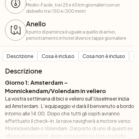
Medio-Facile, tra i 25 e 65 km giornalieri con un
dislivello tra i 150 e i 300 metri
Anello
Il punto di partenza è uguale a quello di arrivo,
pernottamento in hotel diversi e tappe giornaliere
Descrizione
Cosa è incluso
Cosa non è incluso
Pe
Descrizione
Giorno 1: Amsterdam –
Monnickendam/Volendam in veliero
La vostra settimana di bici e veliero sull’IJsselmeer inizia
ad Amsterdam. L’equipaggio vi darà il benvenuto a bordo
intorno alle 14:00. Dopo che tutti gli ospiti avranno
effettuato il check-in, la nave navigherà a motore verso
Monnickendam o Volendam. Dal porto di uno di questi ex
villaggi di pescatori, dopo cena potrete fare una bella