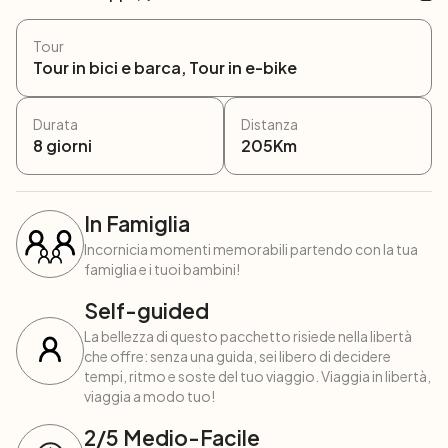
Tour
Tour in bici e barca, Tour in e-bike
Durata
Distanza
8
giorni
205
Km
In Famiglia
Incornicia momenti memorabili partendo con la tua
famiglia e i tuoi bambini!
Self-guided
La bellezza di questo pacchetto risiede nella libertà
che offre: senza una guida, sei libero di decidere
tempi, ritmo e soste del tuo viaggio. Viaggia in libertà,
viaggia a modo tuo!
2
/5
Medio-Facile