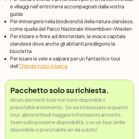
agricolo di stretti campi circondati da dighe vi porterà
e villaggi nell’entroterra accompagnati dalla vostra
nella deliziosa città di Giethoorn, conosciuta come
guida
piccola Venezia del Nord
.
Per immergersi nella biodiversità della natura olandese,
come quella del Parco Nazionale Weerribben-Wieden
Giorno 6: Giethoorn – Lelystad in barca
Per iniziare e finire ad Amsterdam, la vivace capitale
Oggi potrete godervi un’intera giornata di vela e relax a
olandese dove anche gli abitanti prediligono la
bordo. Ancora una volta, potrete aiutare il capitano a
bicicletta
navigare se lo desiderate. Oppure potete
Per issare le vele e salpare per un fantastico tour
semplicemente sedervi sul ponte e rilassarvi. Nel primo
dell’
Olanda in bici e barca
pomeriggio il veliero arriverà a Lelystad, capitale della
provincia di Flevoland, interamente bonificata dal mare.
Qui potrete fare una sosta per visitare la Batavia Werf,
Pacchetto solo su richiesta.
uno straordinario cantiere navale, in cui le navi con
Alcuni dei nostri tour non sono disponibili o
un’importante storia marittima vengono recuperate e
prenotabili al momento. Se sei interessato a questo
riportate al loro antico splendore. Oppure fare shopping
tour, allora richiedi maggiori informazioni al nostro
al Batavia Stad, un outlet con tutti i marchi famosi. Dopo
team sulle prossime disponibilità, o su un tour simile
l'attracco, sulla nave serviranno una vera cena da
disponibile o prenotabile sin da subito!
capitano.