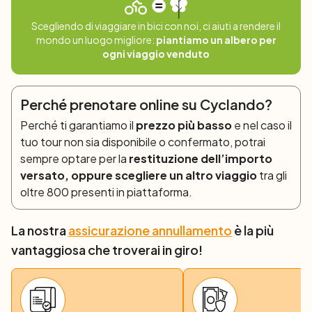
Questa mattina vi aspetta la prima breve tappa in bici e
veliero lungo la costa dell’Ijsselmeer e attraverso il
Scegliendo di viaggiare in bici con noi, ci aiuti a rendere il
suggestivo paesaggio dei polder fino a raggiungere
mondo un luogo migliore:
piantiamo un albero per
Medemblik. Risaliti a bordo, la barca salperà verso Den
ogni viaggio venduto
Oever. Se il meteo lo permette in serata la barca
attraverserà il Wadden Sea fino all’Isola di Texel, la più
grande delle Isole Frisone.
Perché prenotare online su Cyclando?
Giorno 3: Texel – tour circolare da Oudeschild
Perché ti garantiamo il
prezzo più basso
e nel caso il
(40 o 46 km)
tuo tour non sia disponibile o confermato, potrai
L’isola di Texel è una destinazione da sogno per tutti i
sempre optare per la
restituzione dell’importo
cicloturisti grazie alla varietà dei paesaggi, le ciclabili ben
versato, oppure scegliere un altro viaggio
tra gli
segnalate e i villaggi pittoreschi. Il nostro consiglio è
oltre 800 presenti in piattaforma.
quello di percorrere un tour circolare in bici della più
grande isola dell’Olanda settentrionale seguendo le
La nostra
assicurazione annullamento
è la più
indicazioni della Thijsse-route (circa 40 km) per visitare
vantaggiosa che troverai in giro!
alcuni bei villaggi e raggiungere EcoMare dove vengono
accolti numerosi animali marini, in particolare foche,
foche grigie e marsuini che, feriti, vengono accuditi fino a
completa guarigione. Giunti al porto Oudeschild vi