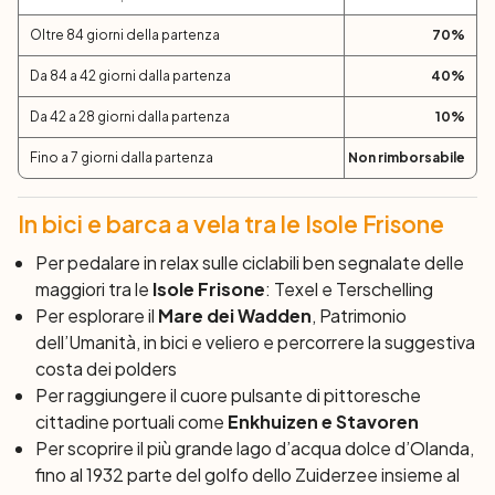
alcuni villaggi fino a Makkum, sulla sponda orientale del
lago Ijssel. Se sceglierete l’opzione più lunga visiterete
Oltre 84 giorni della partenza
70
%
anche Bolsward, una delle UNDICI CITTA’ delle Isole
Da 84 a 42 giorni dalla partenza
40
%
Frisone.
Giorno 7:
Makkum – Stavoren (32 o 49 km) l
Da 42 a 28 giorni dalla partenza
10
%
Stavoren – Enkhuizen in barca
Fino a 7 giorni dalla partenza
Non rimborsabile
Oggi pedalerete da Makkum fino a Stavoren, potendo
scegliere tra un percorso più breve che incrocia
Hindeloopen oppure uno più lungo che costeggia alcuni
In bici e barca a vela tra le Isole Frisone
dei laghi delle Isole Frisone, permettendovi di scoprire un
Per pedalare in relax sulle ciclabili ben segnalate delle
diverso tipo di paesaggio. Da qui si prosegue in barca
maggiori tra le
Isole Frisone
: Texel e Terschelling
fino a Enkhuizen.
Per esplorare il
Mare dei Wadden
, Patrimonio
Giorno 8: Enkhuizen
dell’Umanità, in bici e veliero e percorrere la suggestiva
Dopo colazione, sbarco entri le 09.30 e termine dei
costa dei
polders
servizi.
Per raggiungere il cuore pulsante di pittoresche
cittadine portuali come
Enkhuizen e Stavoren
Per scoprire il più grande lago d’acqua dolce d’Olanda,
fino al 1932 parte del golfo dello
Zuiderzee
insieme al