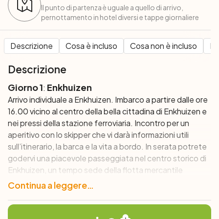
Il punto di partenza è uguale a quello di arrivo,
pernottamento in hotel diversi e tappe giornaliere
Descrizione
Cosa è incluso
Cosa non è incluso
Pe
Descrizione
Giorno 1
Enkhuizen
:
Arrivo individuale a Enkhuizen. Imbarco a partire dalle ore
16.00 vicino al centro della bella cittadina di Enkhuizen e
nei pressi della stazione ferroviaria. Incontro per un
aperitivo con lo skipper che vi darà informazioni utili
sull’itinerario, la barca e la vita a bordo. In serata potrete
godervi una piacevole passeggiata nel centro storico di
Enkhuizen, un tempo sede della flotta mercantile
olandese. Pernottamento a bordo.
Continua a leggere…
Giorno 2: Enkhuizen – Medemblik (24 o 37 km) l
Medemblik – Den Over – Texel in barca