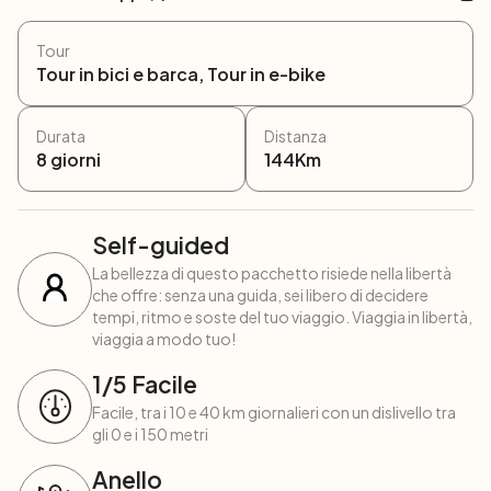
Tour
Tour in bici e barca, Tour in e-bike
Durata
Distanza
8
giorni
144
Km
Self-guided
La bellezza di questo pacchetto risiede nella libertà
che offre: senza una guida, sei libero di decidere
tempi, ritmo e soste del tuo viaggio. Viaggia in libertà,
viaggia a modo tuo!
1
/5
Facile
Facile, tra i 10 e 40 km giornalieri con un dislivello tra
gli 0 e i 150 metri
Anello