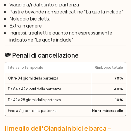
prosegue in traghetto fino a Rotterdam, una delle più
Viaggio a/r dal punto di partenza
antiche città olandesi.
Pasti e bevande non specificati ne "La quota include"
Cena e pernottamento a bordo.
Noleggio bicicletta
Extra in genere
5° giorno: Rotterdam – Gouda (35 o 45 km)
Ingressi, traghetti e quanto non espressamente
Gouda, capitale olandese
Oggi si pedala verso
indicato ne "La quota include"
dell’omonimo formaggio
. Assaporate l’atmosfera
💸 Penali di cancellazione
di questa antica città e la piazza del mercato.
Intervallo Temporale
Rimborso totale
6° Giorno: Gouda – Leiden – Oude Wetering
(33 o 54 Km)
Oltre 84 giorni della partenza
70
%
Oggi potrete iniziare a pedalare da Gouda attraverso i
Da 84 a 42 giorni dalla partenza
40
%
tipici paesaggi del
Cuore verde d’Oland
a
con
distese di prati verdi, piccoli canali e caratteristici
Da 42 a 28 giorni dalla partenza
10
%
laghetti, tutto al di sotto del livello del mare!
Fino a 7 giorni dalla partenza
Non rimborsabile
Leiden, luogo natale di
Passata la città di
Rembradt
e sede dell’antica università d’Olanda,
Il meglio dell'Olanda in bici e barca –
continuerete verso la destinazione finale, Oude