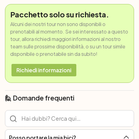
potrebbe essere soggetto a modifiche dovute
alle condizioni meteorologiche o ai tempi di
Pacchetto solo su richiesta.
apertura di chiuse e ponti mobili. La guida e il
Alcuni dei nostri tour non sono disponibili o
capitano potranno decidere di giorno in
prenotabili al momento. Se sei interessato a questo
giorno se e come modificare il programma.
tour, allora richiedi maggiori informazioni al nostro
team sulle prossime disponibilità, o su un tour simile
disponibile o prenotabile sin da subito!
Richiedi informazioni
🙋 Domande frequenti
Posso portare la mia bici?