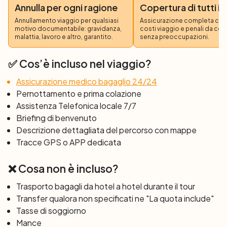
Annulla per ogni ragione
Copertura di tutti i 
orientale di Amsterdam e costruito, come spesso
accade in Olanda, su un terreno bonificato dalle acque.
Annullamento viaggio per qualsiasi
Assicurazione completa copre
motivo documentabile: gravidanza,
costi viaggio e penali da co
storica città di Muiden
Proseguirete quindi verso la
malattia, lavoro e altro, garantito.
senza preoccupazioni.
conosciuta per il castello medievale costruito alla foce
del fiume.
✅ Cos’è incluso nel viaggio?
cittadina di
La tappa si conclude nei pressi della
Assicurazione medico bagaglio 24/24
Weesp
da dove la barca navigherà, durante la cena, fino
Pernottamento e prima colazione
a Vianen piccola città fortificata sul basso Reno.
Assistenza Telefonica locale 7/7
Cena e pernottamento a bordo.
Briefing di benvenuto
4° giorno: Vianen – Schoonhoven |
Descrizione dettagliata del percorso con mappe
Schoonhoven – Kinderdijk ( 32 km) | Kinderdijk
Tracce GPS o APP dedicata
– Rotterdam (waterbus)
Durante la colazione la barca salperà per
❌ Cosa non è incluso?
Schoonhoven
da dove cominceremo la nostra
Trasporto bagagli da hotel a hotel durante il tour
polder
pedalata attraversando il
Transfer qualora non specificati ne "La quota include"
dell’Alblasserwaard
, sito UNESCO con i famosi 19
Tasse di soggiorno
Parco di Kinderdijk
mulini a vento del
. Da qui si
Mance