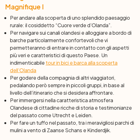
Magnifique I
Watering.
Cena e pernottamento a bordo.
Per andare alla scoperta di uno splendido paesaggio
7° giorno: Oude Watering – Amsterdam (28
rurale: il cosiddetto “Cuore verde d’Olanda”.
km)
Per navigare sui canali olandesi e alloggiare a bordo di
L’ultima tappa in bici del vostro viaggio inizia a Oude
barche particolarmente confortevoli che vi
Watering, dapprima lungo il canale per poi inoltrarsi nel
permetteranno di entrare in contatto con gli aspetti
Bosco di Amsterdam
e verso la capitale.
più veri e caratteristici di questo Paese. Un
Nel pomeriggio avrete la possibilità di fare un ultimo
indimenticabile
tour in bici e barca alla scoperta
Waterland
emozionante giro in bici nel
dell’Olanda
, oppure di
scoprire la sorprendente città di Amsterdam visitando un
Per godere della compagnia di altri viaggiatori,
mercato di fiori, un museo o semplicemente facendo un
pedalando però sempre in piccoli gruppi, in base al
po’ di shopping.
livello dell’itinerario che si desidera affrontare.
Cena e pernottamento a bordo.
Per immergersi nella caratteristica atmosfera
Olandese di cittadine ricche di storia e testimonianze
8° Giorno: Amsterdam
del passato come Utrecht e Leiden.
Dopo colazione, termine dei servizi.
Per fare un tuffo nel passato, tra i meravigliosi parchi di
Data la natura di questo tour e le
mulini a vento di Zaanse Schans e Kinderdjik.
caratteristiche del territorio, l’itinerario