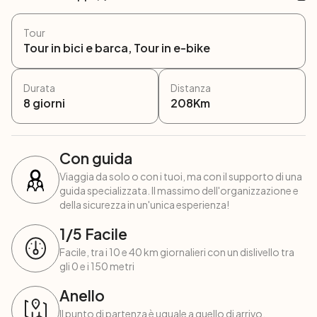
Tour
Tour in bici e barca, Tour in e-bike
Durata
Distanza
8
giorni
208
Km
Con guida
Viaggia da solo o con i tuoi, ma con il supporto di una
guida specializzata. Il massimo dell'organizzazione e
della sicurezza in un'unica esperienza!
1
/5
Facile
Facile, tra i 10 e 40 km giornalieri con un dislivello tra
gli 0 e i 150 metri
Anello
Il punto di partenza è uguale a quello di arrivo,