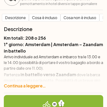
pernottamento in hotel diversi e tappe giornaliere
Descrizione
Cosa è incluso
Cosa non è incluso
Pe
Descrizione
Km totali: 208 o 256
1° giorno: Amsterdam | Amsterdam – Zaandam
in battello
Arrivo individuale ad Amsterdam e imbarco tra le 13.00 e
le 14.00 (possibilità di portare il vostro bagaglio a bordo a
partire dalle ore 11.00).
in battello verso Zaandam
Partenza
dove la barca
rimarrà ancorata per la notte. Possibilità di un breve giro
Continua a leggere…
per provare le bici noleggiate.
In serata non perdete l’occasione di una passeggiata in
questa vivace e ospitale cittadina appena fuori
Amsterdam.