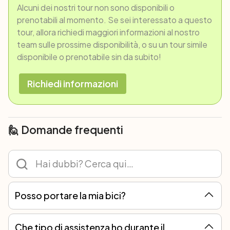
Alcuni dei nostri tour non sono disponibili o
prenotabili al momento. Se sei interessato a questo
tour, allora richiedi maggiori informazioni al nostro
team sulle prossime disponibilità, o su un tour simile
disponibile o prenotabile sin da subito!
Richiedi informazioni
🙋 Domande frequenti
Posso portare la mia bici?
Certo! Ad ogni tour è possibile partecipare con la propria bicicletta o noleggiarne una. Noi tuttavia ti consigliamo il noleggio perché i ricambi non sono tutti uguali e solo con le nostre bici possiamo garantirti sempre l’assistenza meccanica migliore.
Che tipo di assistenza ho durante il