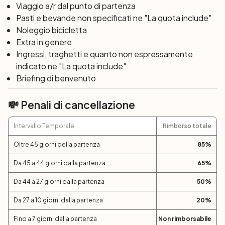
Viaggio a/r dal punto di partenza
Pasti e bevande non specificati ne "La quota include"
Noleggio bicicletta
Extra in genere
Ingressi, traghetti e quanto non espressamente
indicato ne "La quota include"
Briefing di benvenuto
💸 Penali di cancellazione
Intervallo Temporale
Rimborso totale
Oltre 45 giorni della partenza
85
%
Da 45 a 44 giorni dalla partenza
65
%
Da 44 a 27 giorni dalla partenza
50
%
Da 27 a 10 giorni dalla partenza
20
%
Fino a 7 giorni dalla partenza
Non rimborsabile