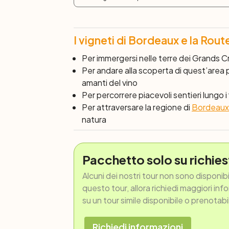
I vigneti di Bordeaux e la Rout
Per immergersi nelle terre dei Grands C
Per andare alla scoperta di quest’area pu
amanti del vino
Per percorrere piacevoli sentieri lungo
Per attraversare la regione di
Bordeaux i
natura
Pacchetto solo su richies
Alcuni dei nostri tour non sono disponib
questo tour, allora richiedi maggiori inf
su un tour simile disponibile o prenotabi
Richiedi informazioni