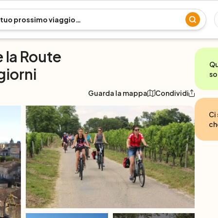
e la Route
Qu
giorni
so
Guarda la mappa
Condividi
Ci
ch