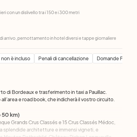
eri con un dislivello tra i 150 e i 300 metri
 di arrivo, pernottamento in hotel diversi e tappe giornaliere
 non è incluso
Penali di cancellazione
Domande Frequen
orto di Bordeaux e trasferimento in taxi a Pauillac.
all’area e road book, che indicherà il vostro circuito.
o 50 km)
 cinque Grands Crus Classés e 15 Crus Classés Médoc,
a splendide architetture e immensi vigneti, e
r e Mouton Rothschild, Château Pichon Longueville,