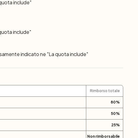
l’aeroporto e termine dei servizi.
 quota include"
quota include"
ssamente indicato ne "La quota include"
Rimborso totale
80
%
50
%
25
%
Non rimborsabile