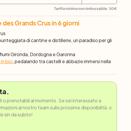
Tariffa minima non rimborsabile:
50
€
e des Grands Crus in 6 giorni
rus
nteggiata di cantine e distillerie, un paradiso per gli
 i fiumi Gironda, Dordogna e Garonna
n bici
, pedalando tra castelli e abbazie immersi nella
ta.
ili o prenotabili al momento. Se sei interessato a
ormazioni al nostro team sulle prossime disponibilità, o
le sin da subito!