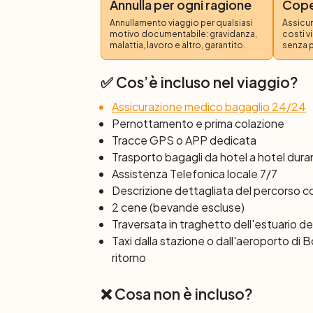
Annulla per ogni ragione
Coper
di Pomerol sono tra i più apprezzati in F
Annullamento viaggio per qualsiasi
Assicur
itinerario infatti vi condurrà alla scoperta d
motivo documentabile: gravidanza,
costi v
Château Angélus, Château Petrus, Châtea
malattia, lavoro e altro, garantito.
senza 
vigneto è storico e il suo vino è stato sull
tra i grandi terroir di Saint-Émilion, Pom
✅ Cos’è incluso nel viaggio?
colline e altipiani, formando un bel mosaico
Assicurazione medico bagaglio 24/24
questo tour scoprirete bellissimi domini, cir
Pernottamento e prima colazione
famiglie.
Tracce GPS o APP dedicata
Trasporto bagagli da hotel a hotel duran
Giorno 5: Saint-Émilion – Bordeau
Assistenza Telefonica locale 7/7
Dopo aver passato Branne sul fiume Dordo
Descrizione dettagliata del percorso 
vi godrete un percorso in bici meraviglioso
2 cene (bevande escluse)
punti di ristoro. Raggiungerete così Créon,
Traversata in traghetto dell'estuario de
il ricco patrimonio architettonico della regi
Taxi dalla stazione o dall'aeroporto di B
abbazie e chiese romaniche. Questa pista 
ritorno
cuore di Bordeaux e avrete una panoramica
❌ Cosa non è incluso?
Giorno 6: Bordeaux