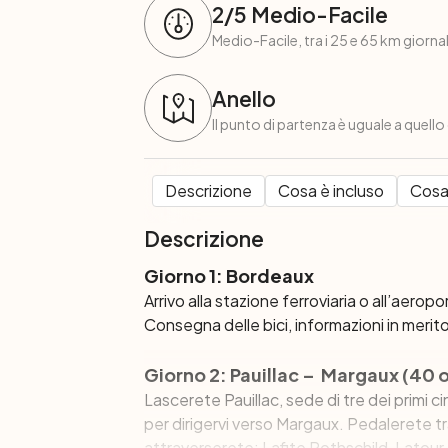
2
/5
Medio-Facile
Medio-Facile, tra i 25 e 65 km giornali
Anello
Il punto di partenza è uguale a quello
Descrizione
Cosa è incluso
Cosa
Descrizione
Giorno 1: Bordeaux
Arrivo alla stazione ferroviaria o all’aerop
Consegna delle bici, informazioni in merito 
Giorno 2: Pauillac – Margaux (40 
Lascerete Pauillac, sede di tre dei primi
per dirigervi verso Margaux. Pedalerete tr
attraverserete: Lafite Rothschild, Latou