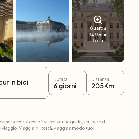
Guarda
tutte le
foto
Durata
Distanza
our in bici
6
giorni
205
Km
e nella libertà che offre: senza una guida, sei libero di
 viaggio. Viaggia in libertà, viaggia a modo tuo!