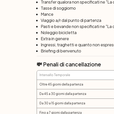
Dopo colazione, transfer alla stazione o al
Transfer qualora non specificati ne "La
Tasse di soggiorno
Mance
Viaggio a/r dal punto di partenza
Pasti e bevande non specificati ne "La 
Noleggio bicicletta
Extra in genere
Ingressi, traghetti e quanto non espre
Briefing di benvenuto
💸 Penali di cancellazione
Intervallo Temporale
Oltre 45 giorni della partenza
Da 45 a 30 giorni dalla partenza
Da 30 a 15 giorni dalla partenza
Fino a 7 giorni dalla partenza