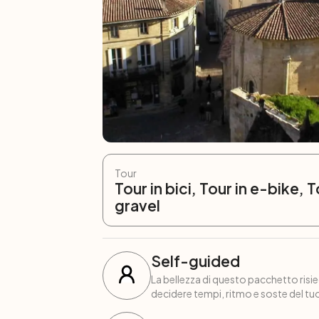
Tour
Tour in bici, Tour in e-bike, T
gravel
Self-guided
La bellezza di questo pacchetto risied
decidere tempi, ritmo e soste del tuo