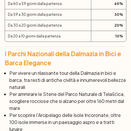
Da 60 a 59 giorni dalla partenza
60
%
Da 59 a 30 giorni dalla partenza
30
%
Da 30 a 20 giorni dalla partenza
20
%
Da 20 a 10 giorni dalla partenza
10
%
I Parchi Nazionali della Dalmazia in Bici e
Barca Elegance
Per vivere un rilassante tour della Dalmazia in bici e
barca, tra resti di antiche
civiltà e innumerevoli bellezze
naturali
Per ammirare le
Stene
del Parco Naturale di Telašćica,
scogliere rocciose che si alzano per oltre 160 metri dal
mare
Per scoprire l’Arcipelago delle Isole Incoronate, oltre
100 isole immerse in un paesaggio aspro e a tratti
lunare