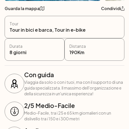
Guarda la mappa
Condividi
Tour
Tour in bici e barca, Tour in e-bike
Durata
Distanza
8
giorni
190
Km
Con guida
Viaggia da solo o con i tuoi, ma con il supporto di una
guida specializzata. Il massimo dell'organizzazione e
della sicurezza in un'unica esperienza!
2
/5
Medio-Facile
Medio-Facile, tra i 25 e 65 km giornalieri con un
dislivello tra i 150 e i 300 metri