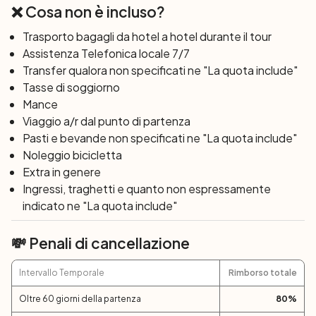
Primosten
❌ Cosa non è incluso?
Dopo colazione visiteremo l’unica cascata naturale del
canyon Krka, poi la barca ci condurrà a Sibenik, fino
Trasporto bagagli da hotel a hotel durante il tour
all’Adriatico, famosa per la cattedrale di San Giacomo,
Assistenza Telefonica locale 7/7
che è ritenuta uno dei maggiori edifici sacri della costa
Transfer qualora non specificati ne "La quota include"
Adriatica. Una passeggiata serale ci porterà a scoprire la
Tasse di soggiorno
città. Nel pomeriggio salperemo nuovamente alla volta di
Mance
Primosten.
Viaggio a/r dal punto di partenza
Pasti e bevande non specificati ne "La quota include"
7° giorno
Primosten – Trogir (45 km)
:
Noleggio bicicletta
In mattinata ci attende l’ultima pedalata nell’interno
Extra in genere
dell’isola, attraverso piccoli villaggi fino a raggiungere
Ingressi, traghetti e quanto non espressamente
Trogir, dove , nel pomeriggio, ci sarà tempo per una
indicato ne "La quota include"
piacevole passeggiata nella città vecchia.
8° giorno: Trogir
💸 Penali di cancellazione
Dopo colazione termine dei servizi e check-out entro le
09.00. Partenza individuale.
Intervallo Temporale
Rimborso totale
Oltre 60 giorni della partenza
80
%