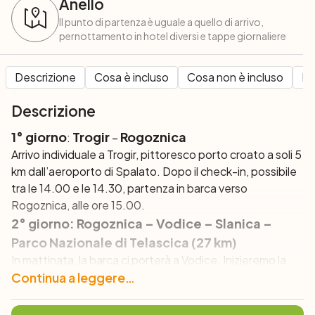
Anello
Il punto di partenza è uguale a quello di arrivo,
pernottamento in hotel diversi e tappe giornaliere
Descrizione
Cosa è incluso
Cosa non è incluso
Pe
Descrizione
1° giorno
Trogir
Rogoznica
:
–
Arrivo individuale a Trogir, pittoresco porto croato a soli 5
km dall’aeroporto di Spalato. Dopo il check-in, possibile
tra le 14.00 e le 14.30, partenza in barca verso
Rogoznica, alle ore 15.00.
2° giorno: Rogoznica – Vodice – Slanica –
Parco Nazionale di Telascica (27 km)
In mattinata, la barca ci porterà a Vodice. Inizieremo la
nostra prima uscita in bici da questa nota località e
Continua a leggere…
presto, attraverseremo il ponte verso l’Isola di Murter. A
Slanica, a nord dell’isola, ci attenderà la barca per la