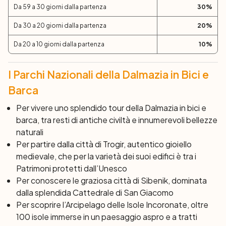
Da 59 a 30 giorni dalla partenza
30
%
09.00. Partenza individuale
Da 30 a 20 giorni dalla partenza
20
%
Da 20 a 10 giorni dalla partenza
10
%
I Parchi Nazionali della Dalmazia in Bici e
Barca
Per vivere uno splendido tour della Dalmazia in bici e
barca, tra resti di antiche civiltà e innumerevoli bellezze
naturali
Per partire dalla città di Trogir, autentico gioiello
medievale, che per la varietà dei suoi edifici è tra i
Patrimoni protetti dall’Unesco
Per conoscere le graziosa città di Sibenik, dominata
dalla splendida Cattedrale di San Giacomo
Per scoprire l’Arcipelago delle Isole Incoronate, oltre
100 isole immerse in un paesaggio aspro e a tratti