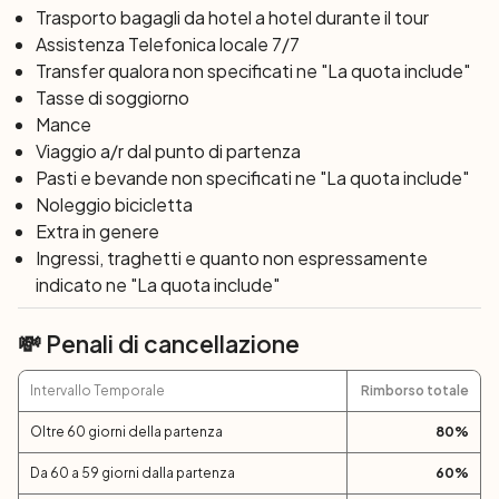
(33 Km)
Trasporto bagagli da hotel a hotel durante il tour
Durante la colazione la barca attraverserà il canale di
Assistenza Telefonica locale 7/7
Zadar, verso l’I
Transfer qualora non specificati ne "La quota include"
sola di Ugljan
. Oggi avrete tempo per
visitare tranquillamente entrambe le isole di Ugljan e
Tasse di soggiorno
Pasman
Mance
in bici, essendo state recentemente collegate
attraverso un ponte. Pedalerete lungo la costa orientale
Viaggio a/r dal punto di partenza
con belle viste sull’entroterra e il mare. Più tardi
Pasti e bevande non specificati ne "La quota include"
salperemo verso l’isola corallina di
Noleggio bicicletta
Zlarin
.
7° giorno
Extra in genere
:
Isola di Solta – Trogir (15 km)
Nella mattina la barca salpa verso
Ingressi, traghetti e quanto non espressamente
Solta
, dove uliveti,
alberi di fico e numerose fattorie costeggiano le strade. I
indicato ne "La quota include"
profumi di lavanda e rosmarino ci accompagneranno
lungo il tour, insieme al silenzio tipico dell’isola, fino a
💸 Penali di cancellazione
raggiungere il villaggio di Grohote. Intorno a
mezzogiorno, ultimo tratto di navigazione per ritornare a
Intervallo Temporale
Rimborso totale
Trogir
.
Pomeriggio libero per la visita del centro storico di
Oltre 60 giorni della partenza
80
%
Trogir, che è uno dei Patrimoni protetti dall’Unesco.
8° giorno
:
Trogir
Da 60 a 59 giorni dalla partenza
60
%
Dopo colazione termine dei servizi e
check-out entro le