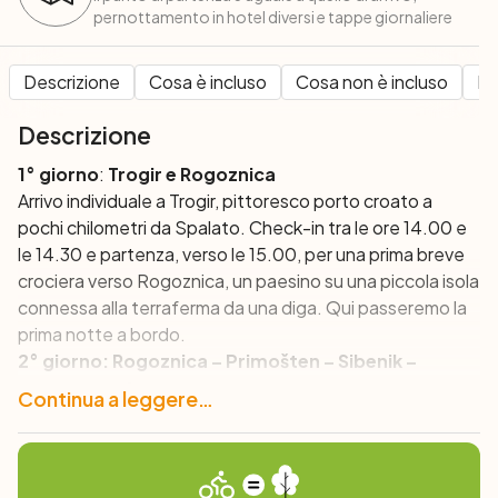
pernottamento in hotel diversi e tappe giornaliere
Descrizione
Cosa è incluso
Cosa non è incluso
Pe
Descrizione
1° giorno
:
Trogir e Rogoznica
Arrivo individuale a Trogir
, pittoresco porto croato a
pochi chilometri da Spalato. Check-in tra le ore 14.00 e
le 14.30 e
partenza, verso le 15.00,
per una prima breve
crociera verso Rogoznica, un paesino su una piccola isola
connessa alla terraferma da una diga. Qui passeremo la
prima notte a bordo.
2° giorno: Rogoznica – Primošten – Sibenik –
(20 km)
Skradin
Continua a leggere…
Dopo colazione partenza in bici per
Primošten,
da dove
proseguiremo in barca fino alla città di
Sibenik
, dove
il
fiume Krka sfocia nel mar Adriatico. Dopo la visita alla
cattedrale e alla bella città, navigheremo nuovamente