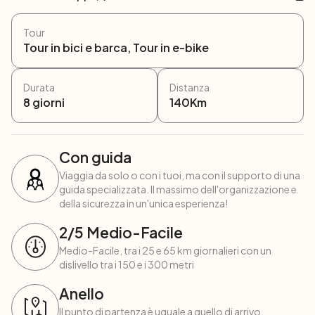
Tour
Tour in bici e barca, Tour in e-bike
Durata
Distanza
8
giorni
140
Km
Con guida
Viaggia da solo o con i tuoi, ma con il supporto di una
guida specializzata. Il massimo dell'organizzazione e
della sicurezza in un'unica esperienza!
2
/5
Medio-Facile
Medio-Facile, tra i 25 e 65 km giornalieri con un
dislivello tra i 150 e i 300 metri
Anello
Il punto di partenza è uguale a quello di arrivo,