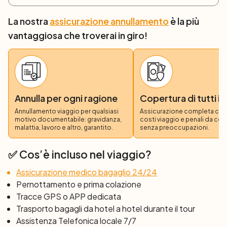
rive della Solway Firth, avvistando la fauna selvatica
La nostra
assicurazione annullamento
è la più
lungo il percorso, prima di dirigervi verso Carlisle, una città
vantaggiosa che troverai in giro!
storica ricca di tesori culturali.
Giorno 3: Carlisle - Brampton (23 km)
Lascerete l'animata città di Carlisle per pedalare lungo il
pittoresco fiume Eden. Con la macchina fotografica a
portata di mano, sarete pronti a immortalare scorci
Annulla per ogni ragione
Copertura di tutti i 
incantevoli a ogni curva. Il percorso leggermente
Annullamento viaggio per qualsiasi
Assicurazione completa copre
motivo documentabile: gravidanza,
costi viaggio e penali da co
ondulato vi condurrà attraverso il villaggio di Warwick
malattia, lavoro e altro, garantito.
senza preoccupazioni.
Bridge, fino a raggiungere Brampton per una meritata
notte di riposo.
✅ Cos’è incluso nel viaggio?
Giorno 4: Brampton - Twice Brewed (35 km)
Assicurazione medico bagaglio 24/24
Viaggerete oggi attraverso il villaggio di Lanercost, sede
Pernottamento e prima colazione
di un affascinante priorato del 1165. Affrontate la prima
Tracce GPS o APP dedicata
vera salita della vostra avventura: chi in famiglia
Trasporto bagagli da hotel a hotel durante il tour
raggiungerà per primo la cima? Passerete accanto al
Assistenza Telefonica locale 7/7