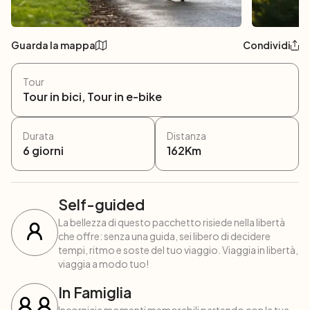
Guarda la mappa
Condividi
Tour
Tour in bici, Tour in e-bike
Durata
Distanza
6
giorni
162
Km
Self-guided
La bellezza di questo pacchetto risiede nella libertà
che offre: senza una guida, sei libero di decidere
tempi, ritmo e soste del tuo viaggio. Viaggia in libertà,
viaggia a modo tuo!
In Famiglia