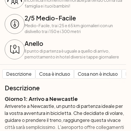
Incornicia momenti memorabili partendo con la tua
famiglia e i tuoi bambini!
2
/5
Medio-Facile
Medio-Facile, tra i 25 e 65 km giornalieri con un
dislivello tra i 150 e i 300 metri
Anello
Il punto di partenza è uguale a quello di arrivo,
pernottamento in hotel diversi e tappe giornaliere
Descrizione
Cosa è incluso
Cosa non è incluso
Pe
Descrizione
Giorno 1: Arrivo a Newcastle
Arriverete a Newcastle, un punto di partenza ideale per
la vostra avventura in bicicletta. Che decidiate di volare,
guidare o prendere il treno, raggiungere questa vivace
città sarà semplicissimo. L'aeroporto offre collegamenti