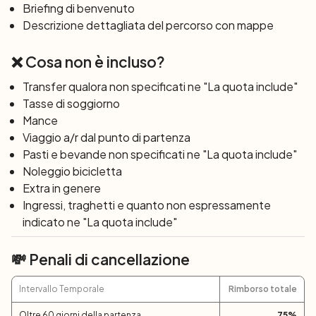
forte romano di Birdoswald e ai resti suggestivi del
Briefing di benvenuto
castello di Thirwall. Attraversando il Pennine watershed,
Descrizione dettagliata del percorso con mappe
raggiungerete il fiume Tyne e giù fino a Haltwhistle,
perfetto per un tè e una fetta di torta prima di
❌ Cosa non è incluso?
proseguire verso Twice Brewed.
Transfer qualora non specificati ne "La quota include"
Tasse di soggiorno
Giorno 5: Twice Brewed - Corbridge (31 km)
Mance
Il giorno comincerà con una discesa energizzante verso
Viaggio a/r dal punto di partenza
Vindolanda, un sito imperdibile per gli appassionati di
Pasti e bevande non specificati ne "La quota include"
storia romana. Ammirerete 2000 antiche tavolette di
Noleggio bicicletta
scrittura, una sorta di finestra sul passato dell'impero.
Extra in genere
Un'ulteriore salita vi porterà a Crindledykes, il punto più
Ingressi, traghetti e quanto non espressamente
alto del percorso. Poi scenderete verso Fourstones e
indicato ne "La quota include"
oltrepasserete Hexham, dirigendovi infine verso
Corbridge.
💸 Penali di cancellazione
Giorno 6: Corbridge - Newburn (21 km)
Intervallo Temporale
Rimborso totale
Da Corbridge, vi attende una partenza più rilassata.
Oltre 60 giorni della partenza
75
%