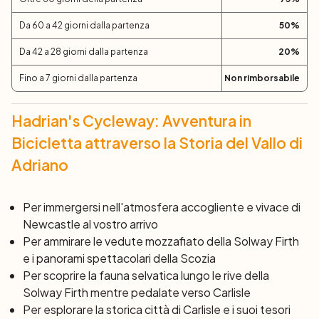
Dopo una salita iniziale, il percorso si trasformerà in una
dolce discesa verso Prudhoe. Attraverserete i
Da 60 a 42 giorni dalla partenza
50
%
pittoreschi villaggi di Ovingham e Wylam, passando
accanto alla casa di Robert Stephenson. Pedalerete
Da 42 a 28 giorni dalla partenza
20
%
lungo un'antica carrozzabile fino a Newburn, seguendo
Fino a 7 giorni dalla partenza
Non rimborsabile
le sponde del Tyne.
Hadrian's Cycleway: Avventura in
Giorno 7: Newburn - Tynemouth (29 km)
Con le salite ormai alle spalle, potrete godervi l'ultimo
Bicicletta attraverso la Storia del Vallo di
giorno di ciclismo in totale relax. Continuando verso
Adriano
Newcastle, conterete i ponti lungo il fiume Tyne, tra cui il
famoso Millennium Bridge. Una sosta presso il Cycle Hub
Per immergersi nell'atmosfera accogliente e vivace di
sarà l'occasione perfetta per una pausa ristoratrice.
Newcastle al vostro arrivo
Proseguirete poi verso il cuore dell'industria navale del
Per ammirare le vedute mozzafiato della Solway Firth
Tyne. Alla fine del vostro itinerario, celebrerete il viaggio
e i panorami spettacolari della Scozia
con un delizioso gelato a Tynemouth prima di essere
Per scoprire la fauna selvatica lungo le rive della
riportati a Newcastle.
Solway Firth mentre pedalate verso Carlisle
Per esplorare la storica città di Carlisle e i suoi tesori