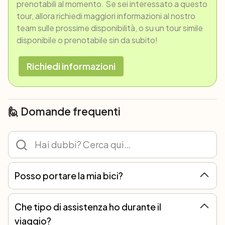
prenotabili al momento. Se sei interessato a questo
tour, allora richiedi maggiori informazioni al nostro
team sulle prossime disponibilità, o su un tour simile
disponibile o prenotabile sin da subito!
Richiedi informazioni
🙋 Domande frequenti
Posso portare la mia bici?
Certo! Ad ogni tour è possibile partecipare con la propria bicicletta o noleggiarne una. Noi tuttavia ti consigliamo il noleggio perché i ricambi non sono tutti uguali e solo con le nostre bici possiamo garantirti sempre l’assistenza meccanica migliore.
Che tipo di assistenza ho durante il
viaggio?