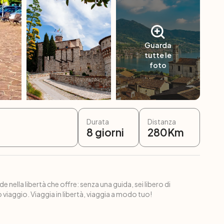
Guarda
tutte le
foto
Durata
Distanza
8
giorni
280
Km
e nella libertà che offre: senza una guida, sei libero di
 viaggio. Viaggia in libertà, viaggia a modo tuo!