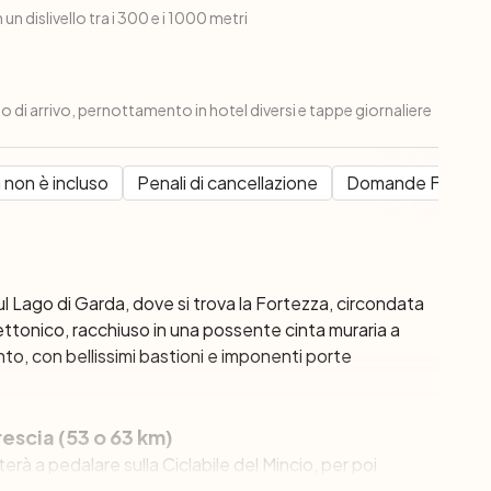
 un dislivello tra i 300 e i 1000 metri
lo di arrivo, pernottamento in hotel diversi e tappe giornaliere
 non è incluso
Penali di cancellazione
Domande Frequen
ul Lago di Garda, dove si trova la Fortezza, circondata
tettonico, racchiuso in una possente cinta muraria a
o, con bellissimi bastioni e imponenti porte
escia (53 o 63 km)
orterà a pedalare sulla Ciclabile del Mincio, per poi
on la sua torre monumentale che ricorda le guerre