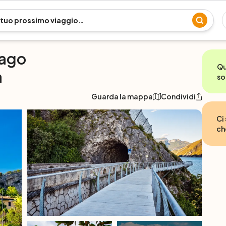
Lago
Qu
a
so
Guarda la mappa
Condividi
Ci
ch