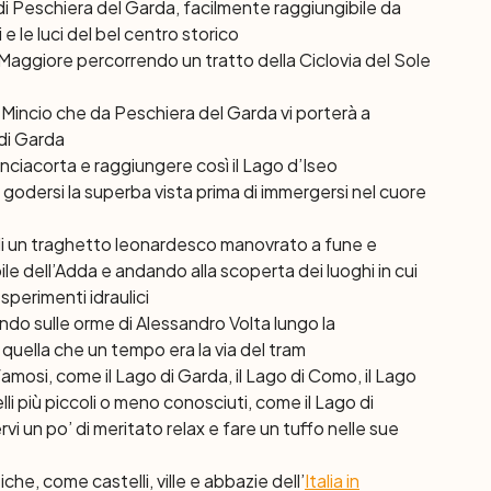
e di Peschiera del Garda, facilmente raggiungibile da
 e le luci del bel centro storico
Maggiore percorrendo un tratto della Ciclovia del Sole
del Mincio che da Peschiera del Garda vi porterà a
 di Garda
ranciacorta e raggiungere così il Lago d’Iseo
e godersi la superba vista prima di immergersi nel cuore
 di un traghetto leonardesco manovrato a fune e
ile dell’Adda e andando alla scoperta dei luoghi in cui
sperimenti idraulici
do sulle orme di Alessandro Volta lungo la
 quella che un tempo era la via del tram
famosi, come il Lago di Garda, il Lago di Como, il Lago
li più piccoli o meno conosciuti, come il Lago di
i un po’ di meritato relax e fare un tuffo nelle sue
iche, come castelli, ville e abbazie dell’
Italia in