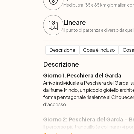
Medio, tra i 35 e 85 km giornalieri con
Lineare
Il punto di partenza è diverso da quel
Descrizione
Cosa è incluso
Cosa
Descrizione
Giorno 1
Peschiera del Garda
:
Arrivo individuale a Peschiera del Garda, s
dal fiume Mincio, un piccolo gioiello archi
forma pentagonale risalente al Cinquecent
d’accesso.
Giorno 2: Peschiera del Garda – Br
Il percorso più tranquillo (e collinare) vi p
passare da San Martino della Battaglia, c