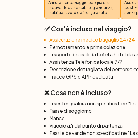
Annullamento viaggio per qualsiasi
Assicur
motivo documentabile: gravidanza,
costi v
Giorno 5: Bergamo – Garlate/dint
malattia, lavoro e altro, garantito.
senza 
Oggi si raggiunge il ramo del Lago di Como,
porta a Mapello, dove c’è un bel santuario
✅ Cos’è incluso nel viaggio?
di grande spiritualità è Sotto il Monte, i
Assicurazione medico bagaglio 24/24
buono
; la sua casa natale è oggi un muse
Pernottamento e prima colazione
l’attraversamento del fiume Adda a bordo
Trasporto bagagli da hotel a hotel duran
Giungerete così a Garlate pedalando nel ve
Assistenza Telefonica locale 7/7
Descrizione dettagliata del percorso 
Giorno 6: Garlate/dintorni – Lago
Tracce GPS o APP dedicata
Questa è la giornata in cui vedrete il magg
Pusiano, Alserio, in buona parte pedalando
❌ Cosa non è incluso?
quella più bella; a Solzago si imbocca la 
Volta, sepolto qui vicino e poi una discesa
Transfer qualora non specificati ne "La
strada, vi farà arrivare nel centro di Como
Tasse di soggiorno
Mance
Giorno 7: Como – Varese – Ranco
Viaggio a/r dal punto di partenza
Nell’ultimo giorno si parte costeggiando il 
Pasti e bevande non specificati ne "La 