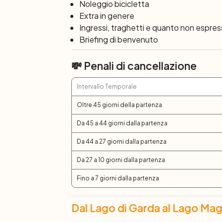
Olmo, in direzione Cernobbio. Si passa quin
Noleggio bicicletta
subito dopo il suo lago, con la pista ciclab
Extra in genere
acque limpide, dove è possibile fare il bag
Ingressi, traghetti e quanto non espre
finalmente il Lago Maggiore, dove sarà poss
Briefing di benvenuto
Quassa vi porta a Ranco, dove chiuderete in
💸 Penali di cancellazione
Giorno 8: Ranco
Dopo colazione, termine dei servizi e part
Intervallo Temporale
Oltre 45 giorni della partenza
Da 45 a 44 giorni dalla partenza
Da 44 a 27 giorni dalla partenza
Da 27 a 10 giorni dalla partenza
Fino a 7 giorni dalla partenza
Dal Lago di Garda al Lago Magg