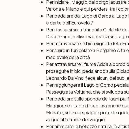
Per iniziare il viaggio dal borgo lacustr
Verona e Milano e qui perdersi tra i colori
Per pedalare dal Lago di Garda al Lago 
e parte dell’Eurovelo 7
Per rilassarsi sulla tranquilla Ciclabile 
Desenzano, bellissima località sul Lago
Per attraversare in bici i vigneti della F
Per salire in funicolare a Bergamo Alta 
medievale della città
Per attraversare il fiume Adda a bordo
proseguire in bici pedalando sulla Ciclab
Leonardo Da Vinci fece alcuni dei suoi e
Per raggiungere il Lago di Como pedalan
Passeggiata Voltiana, che si sviluppa su
Per pedalare sulle sponde dei laghi più 
Maggiore e il Lago d’Iseo, ma anche quel
Monate, sulle cui spiagge potrete goderv
acque al termine del viaggio
Per ammirare le bellezze naturali e artist