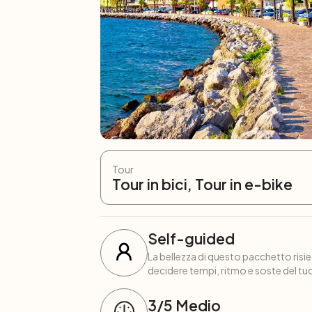
Tour
Tour in bici, Tour in e-bike
Self-guided
La bellezza di questo pacchetto risied
decidere tempi, ritmo e soste del tuo
3
/5
Medio