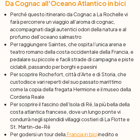
Da Cognac all'Oceano Atlantico in bici
con belle spiagge e ristoranti per un pranzetto
all’aperto.
Perché questo itinerario da Cognac a La Rochelle vi
farà percorrere un viaggio all’aroma di cognac,
Giorno 8: La Rochelle
accompagnati dagli autentici odori della natura e al
profumo dell’oceano salmastro
Dopo colazione, termine dei servizi e partenza
Per raggiungere Saintes, che ospita l’unica arena e
individuale o prolungamento del viaggio.
teatro romano della costa occidentale della Francia, e
pedalare su piccole e facili strade di campagna e piste
ciclabili, passando per borghi e paesini
Per scoprire Rochefort, città d’Arte e di Storia, che
custodisce vari reperti del suo passato marittimo
come la copia della fregata
Hermione
e il museo della
Corderia Reale
Per scoprire il fascino dell’Isola di Ré, la più bella della
costa atlantica francese, dove un lungo ponte vi
condurrà negli splendidi villaggi costieri di La Flotte e
St. Martin-de-Ré
Per godersi un tour della
Francia in bici
inedito e