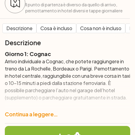
Il punto di partenza è diverso da quello di arrivo,
pernottamento in hotel diversi e tappe giornaliere
Descrizione
Cosa è incluso
Cosa non è incluso
Pe
Descrizione
Giorno 1: Cognac
Arrivo individuale a Cognac, che potete raggiungere in
treno da La Rochelle, Bordeaux o Parigi. Pernottamento
in hotel centrale, raggiungibile con una breve corsa in taxi
o 10-15 minuti a piedi dalla stazione ferroviaria. È
possibile parcheggiare l’auto nel garage dell’hotel
(supplemento) o parcheggiare gratuitamente in strada.
Giorno 2: Tour circolare intorno a Cognac (49 o
Continua a leggere…
55 km)
Lascerete Cognac su piccole strade lungo il fiume