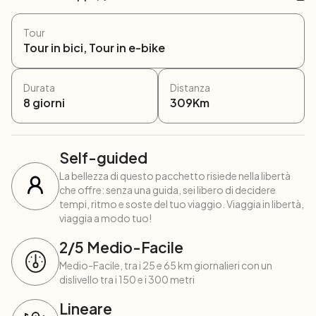
Tour
Tour in bici, Tour in e-bike
Durata
Distanza
8
giorni
309
Km
Self-guided
La bellezza di questo pacchetto risiede nella libertà
che offre: senza una guida, sei libero di decidere
tempi, ritmo e soste del tuo viaggio. Viaggia in libertà,
viaggia a modo tuo!
2
/5
Medio-Facile
Medio-Facile, tra i 25 e 65 km giornalieri con un
dislivello tra i 150 e i 300 metri
Lineare