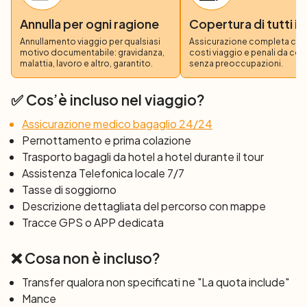
Giorno 4: Saintes – Rochefort (55 km)
Annulla per ogni ragione
Copertura di tutti i 
Saintes ospita l’unica arena e teatro romano della costa
occidentale della Francia. Lasciando Saintes,
Annullamento viaggio per qualsiasi
Assicurazione completa copre
motivo documentabile: gravidanza,
costi viaggio e penali da co
pedalerete su piccole e facili strade da un villaggio
malattia, lavoro e altro, garantito.
senza preoccupazioni.
all’altro, quasi tutti abbelliti da almeno una chiesa, un
castello e un caffè, per fare una breve sosta. Alla fine
✅ Cos’è incluso nel viaggio?
della giornata raggiungerete Rochefort, importante
Assicurazione medico bagaglio 24/24
porto navale del XVIII secolo sulla costa occidentale,
Pernottamento e prima colazione
dove pernotterete.
Trasporto bagagli da hotel a hotel durante il tour
Assistenza Telefonica locale 7/7
Giorno 5: Tour circolare intorno a Rochefort
Tasse di soggiorno
(49 o 60 km)
Descrizione dettagliata del percorso con mappe
A Rochefort potrete visitare una vera copia della fregata
Tracce GPS o APP dedicata
Hermione
, ancorata nel porto. C’è anche una vecchia
fabbrica di funi (La Corderia Reale) trasformata in
❌ Cosa non è incluso?
museo. Dopo pochi chilometri, un piccolo traghetto vi
condurrà attraverso il fiume Charente. Dirigendovi a Sud,
Transfer qualora non specificati ne "La quota include"
passerete davanti ai villaggi di Brouage e Marennes, tra
Mance