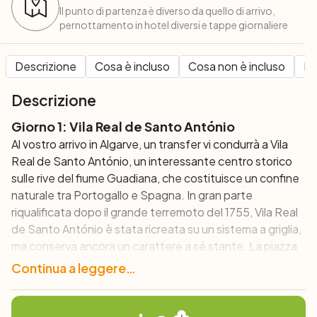
Il punto di partenza è diverso da quello di arrivo,
pernottamento in hotel diversi e tappe giornaliere
Descrizione
Cosa è incluso
Cosa non è incluso
Pe
Descrizione
Giorno 1: Vila Real de Santo António
Al vostro arrivo in Algarve, un transfer vi condurrà a Vila
Real de Santo António, un interessante centro storico
sulle rive del fiume Guadiana, che costituisce un confine
naturale tra Portogallo e Spagna. In gran parte
riqualificata dopo il grande terremoto del 1755, Vila Real
de Santo António è stata ricreata su un sistema a griglia,
ma conserva ancora un carattere a sé stante. La piazza
centrale, con la sua atmosfera rilassante, gli aranci e i
Continua a leggere…
caffè, è il luogo ideale dove trascorrere la prima serata:
godetevi l’atmosfera locale assaporando cibo e vino
fresco locale prima di partire per il vostro viaggio