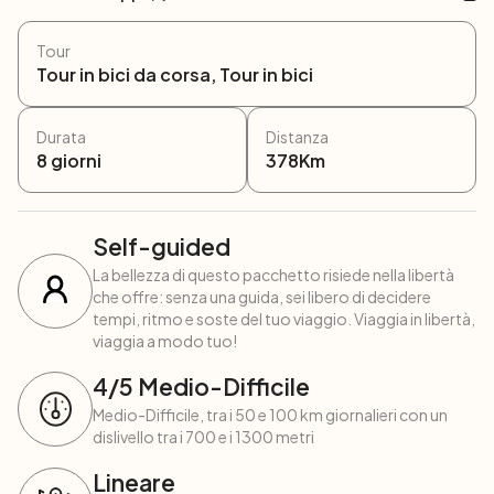
Tour
Tour in bici da corsa, Tour in bici
Durata
Distanza
8
giorni
378
Km
Self-guided
La bellezza di questo pacchetto risiede nella libertà
che offre: senza una guida, sei libero di decidere
tempi, ritmo e soste del tuo viaggio. Viaggia in libertà,
viaggia a modo tuo!
4
/5
Medio-Difficile
Medio-Difficile, tra i 50 e 100 km giornalieri con un
dislivello tra i 700 e i 1300 metri
Lineare