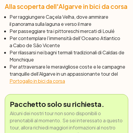
circondata da caffetterie e negozi di artigianato, che
Alla scoperta dell'Algarve in bici da corsa
vende prodotti di produzione locale. Un caffè e
pastel
de nata
(crostata di crema pasticciera) sulla terrazza sul
Per raggiungere Caçela Velha, dove ammirare
retro della
pasteleria Agua Mel
è un must. Proseguirete
il panorama sulla laguna e verso il mare
lungo strade tranquille e ondulate verso Messines, una
Per passeggiare tra i pittoreschi mercati di Loulé
tipica città agricola, con strade strette e un’altra bella
Per contemplare l’immensità dell’Oceano Atlantico
chiesina. Entrerete poi in lussureggianti vallate verdi, con
a Cabo de São Vicente
piccoli borghi e cascine in mezzo a una fitta vegetazione
Per rilassarsi nei bagni termali tradizionali di Caldas de
e pedalerete fino a Silves, un’incantevole città sulle rive
Monchique
del Rio Arade. Ricca di storia, Silves era una volta la
Per attraversare le meravigliose coste e le campagne
capitale moresca ed è tuttora la dimora del castello
tranquille dell’Algarve in un appassionante tour del
meglio conservato dell’Algarve. Sede di un festival
Portogallo in bici da corsa
medievale annuale, uno dei più grandi della regione,
Silves è normalmente una città sospesa nel tempo. Qui
ci sono molti bar e ristoranti di cucina locale nelle viuzze
Pacchetto solo su richiesta.
acciottolate, dove è possibile cenare tranquillamente, e
Alcuni dei nostri tour non sono disponibili o
un caffè proprio all’ingresso del castello dove suonano
prenotabili al momento. Se sei interessato a questo
musica dal vivo.
tour, allora richiedi maggiori informazioni al nostro