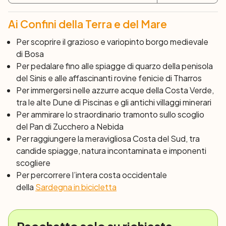
Ai Confini della Terra e del Mare
Giorno 10: Calasetta – Sant’Anna Arresi (40
km)
Per scoprire il grazioso e variopinto borgo medievale
Oggi pedalate tra i prati, verdi in primavera e biondi
di Bosa
d’estate, dell’isola di Sant’Antioco. A Tratalias vi aspetta
Per pedalare fino alle spiagge di quarzo della penisola
il santuario pisanico, uno dei monumenti più significativi
del Sinis e alle affascinanti rovine fenicie di Tharros
del romanico sardo. Lungo il lago di Monte Pranu,
Per immergersi nelle azzurre acque della Costa Verde,
respirate la dolcezza e la quiete delle campagne
tra le alte Dune di Piscinas e gli antichi villaggi minerari
pianeggianti del Sulcis.
Per ammirare lo straordinario tramonto sullo scoglio
del Pan di Zucchero a Nebida
Giorno 11: Sant’Anna Arresi – Pula (57 km)
Per raggiungere la meravigliosa Costa del Sud, tra
Suggello finale al vostro tour è la suggestiva e selvatica
candide spiagge, natura incontaminata e imponenti
Costa del Sud, con le sue spiagge bianche, la natura
scogliere
rigogliosa e le sue imponenti scogliere: Capo Malfatano
Per percorrere l’intera costa occidentale
con la sua torre del XVI secolo, Capo Spartivento e Chia.
della
Sardegna in bicicletta
A Nora visitate l’antico insediamento fenicio.
Giorno 12: Pula