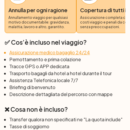
Annulla per ogni ragione
Copertura di tutti i 
Giorno 5: Santu Lussurgiu – Cabras (54 km)
Ritornate sulla costa con una meravigliosa discesa
Annullamento viaggio per qualsiasi
Assicurazione completa copre
motivo documentabile: gravidanza,
costi viaggio e penali da co
panoramica verso gli stagni del Sinis abitati dai
malattia, lavoro e altro, garantito.
senza preoccupazioni.
fenicotteri rosa, dove si trova uno dei luoghi più belli
dell’isola: la luminosa spiaggia di quarzo bianco di Is
✅ Cos’è incluso nel viaggio?
Arutas. Questa notte sosterete in un accogliente hotel
Assicurazione medico bagaglio 24/24
di campagna.
Pernottamento e prima colazione
Tracce GPS o APP dedicata
Giorno 6: Cabras – Arborea (36 o 68 km)
Trasporto bagagli da hotel a hotel durante il tour
Iniziate il viaggio pedalando nella penisola del Sinis, tra il
Assistenza Telefonica locale 7/7
mare e gli stagni degli eleganti fenicotteri rosa, il lucente
Briefing di benvenuto
quarzo bianco della spiaggia di Is Arutas e le affascinanti
Descrizione dettagliata del percorso con mappe
rovine fenicie di Tharros. Attraversate poi il centro
medievale di Oristano e raggiungete Arborea.
❌ Cosa non è incluso?
Giorno 7: Arborea – Arbus (46 o 54 km)
Transfer qualora non specificati ne "La quota include"
Vi immergete nelle bellezze naturali della Costa Verde,
Tasse di soggiorno