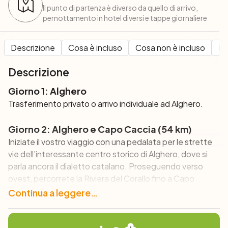
Il punto di partenza è diverso da quello di arrivo,
pernottamento in hotel diversi e tappe giornaliere
Descrizione
Cosa è incluso
Cosa non è incluso
Pe
Descrizione
Giorno 1: Alghero
Trasferimento privato o arrivo individuale ad Alghero.
Giorno 2: Alghero e Capo Caccia (54 km)
Iniziate il vostro viaggio con una pedalata per le strette
vie dell’interessante centro storico di Alghero, dove si
parla ancora il dialetto catalano. Proseguendo verso
ovest, percorrete la Riviera del Corallo fino a Capo
Caccia, dove potete visitare le famose grotte di
Continua a leggere…
Nettuno.