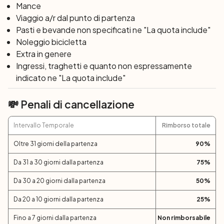
una delle più selvagge dell’isola, fino alla spiaggia di
Mance
Piscinas con le sue dune alte fino a 50 metri: le più grandi
Viaggio a/r dal punto di partenza
d’Europa.
Pasti e bevande non specificati ne "La quota include"
Noleggio bicicletta
Giorno 8: Arbus – Nebida (41 km)
Extra in genere
Questa tappa è dedicata all’antica attività mineraria
Ingressi, traghetti e quanto non espressamente
della Sardegna, con le affascinanti miniere abbandonate
indicato ne "La quota include"
di Ingortosu e Masua. Dopo l’incantevole insenatura di
Cala Domestica e il suggestivo scoglio del Pan di
💸 Penali di cancellazione
Zucchero, vi godete la vista della sorprendente laveria di
Nebida immersa nella macchia mediterranea.
Intervallo Temporale
Rimborso totale
Oltre 31 giorni della partenza
90
%
Giorno 9: Nebida – isola di Carloforte –
Calasetta (43 km)
Da 31 a 30 giorni dalla partenza
75
%
Dopo una bellissima discesa fino a Fontanamare,
Da 30 a 20 giorni dalla partenza
50
%
raggiungete Porto Scuso per imbarcarvi per l’isola di
Carloforte, famosa per la pesca del tonno rosso. Da
Da 20 a 10 giorni dalla partenza
25
%
Carloforte passate a Calasetta sull’isola di Sant’Antioco,
Fino a 7 giorni dalla partenza
Non rimborsabile
dove vi fermate per la notte.