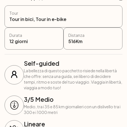
Tour
Tour in bici, Tour in e-bike
Durata
Distanza
12
giorni
516
Km
Self-guided
La bellezza di questo pacchetto risiede nella libertà
che offre: senza una guida, sei libero di decidere
tempi, ritmo e soste del tuo viaggio. Viaggia in libertà,
viaggia a modo tuo!
3
/5
Medio
Medio, tra i 35 e 85 km giornalieri con un dislivello tra i
300 e i 1000 metri
Lineare