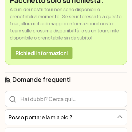
Pacchetto solo su richiesta.
Dopo colazione, termine dei servizi e partenza
Alcuni dei nostri tour non sono disponibili o
individuale.
prenotabili al momento. Se sei interessato a questo
tour, allora richiedi maggiori informazioni al nostro
team sulle prossime disponibilità, o su un tour simile
disponibile o prenotabile sin da subito!
Richiedi informazioni
🙋 Domande frequenti
Posso portare la mia bici?
Certo! Ad ogni tour è possibile partecipare con la propria bicicletta o noleggiarne una. Noi tuttavia ti consigliamo il noleggio perché i ricambi non sono tutti uguali e solo con le nostre bici possiamo garantirti sempre l’assistenza meccanica migliore.