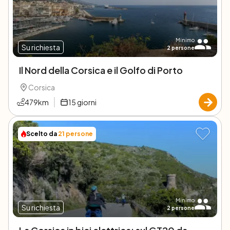
Minimo
Su richiesta
2
persone
Il Nord della Corsica e il Golfo di Porto
Corsica
479
km
15
giorni
Scelto da
21
persone
Minimo
Su richiesta
2
persone