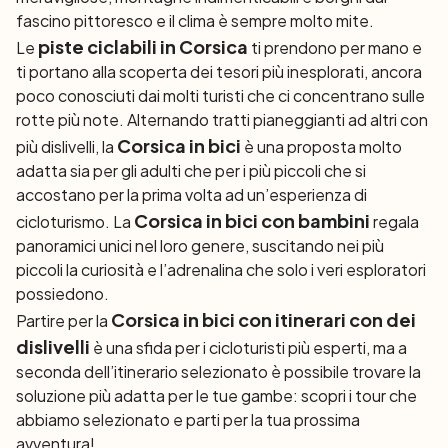
fascino pittoresco e il clima è sempre molto mite.
piste ciclabili in Corsica
Le
ti prendono per mano e
ti portano alla scoperta dei tesori più inesplorati, ancora
poco conosciuti dai molti turisti che ci concentrano sulle
rotte più note. Alternando tratti pianeggianti ad altri con
Corsica in bici
più dislivelli, la
è una proposta molto
adatta sia per gli adulti che per i più piccoli che si
accostano per la prima volta ad un’esperienza di
Corsica in bici con bambini
cicloturismo. La
regala
panoramici unici nel loro genere, suscitando nei più
piccoli la curiosità e l’adrenalina che solo i veri esploratori
possiedono.
Corsica in bici con itinerari con dei
Partire per la
dislivelli
è una sfida per i cicloturisti più esperti, ma a
seconda dell’itinerario selezionato è possibile trovare la
soluzione più adatta per le tue gambe: scopri i tour che
abbiamo selezionato e parti per la tua prossima
avventura!