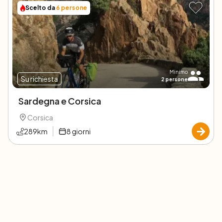
Scelto da
6
persone
Minimo
Su richiesta
2
persone
Sardegna e Corsica
Corsica
289
km
8
giorni