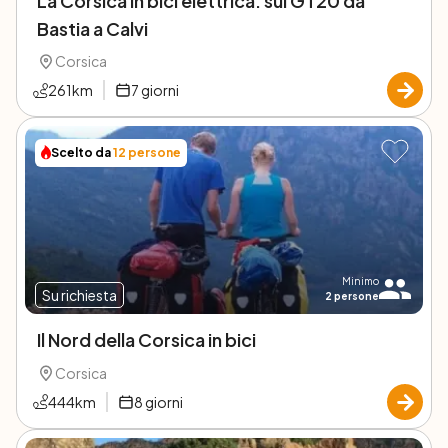
La Corsica in bici elettrica: sul GT20 da
Bastia a Calvi
Corsica
261
km
7
giorni
Scelto da
12
persone
Minimo
Su richiesta
2
persone
Il Nord della Corsica in bici
Corsica
444
km
8
giorni