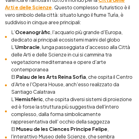
Arti e delle Scienze
. Questo complesso futuristico è il
vero simbolo della città: situato lungo il fiume Turìa, è
suddiviso in cinque aree principali:
L’
Oceanogràfic
, l'acquario più grande d'Europa,
dedicato ai principali ecosistemi marini del globo
L’
Umbracle
, lunga passeggiata d'accesso alla Città
delle Arti e delle Scienze in cui si cammina tra
vegetazione mediterranea e opere d'arte
contemporanea
El
Palau de les Arts Reina Sofìa
, che ospita il Centro
d’Arte e l'Opera House, anch'esso realizzato da
Santiago Calatrava
L’
Hemisfèric
, che ospita diversi sistemi di proiezione
ed è forse la struttura più suggestiva dell'intero
complesso, dalla forma simbolicamente
rappresentativa dell' occhio della saggezza
El
Museu de les Ciences Principe Felipe
,
l'interattivo Museo delle Scienze, che sembra