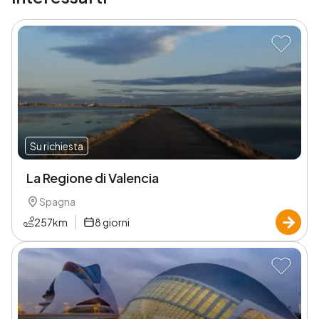
Su richiesta
La Regione di Valencia
Spagna
257
km
8
giorni