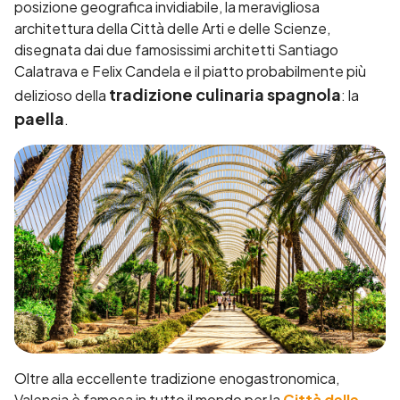
posizione geografica invidiabile, la meravigliosa
architettura della Città delle Arti e delle Scienze
,
disegnata dai due famosissimi architetti Santiago
Calatrava e Felix Candela e il piatto probabilmente più
tradizione culinaria spagnola
delizioso della
: la
paella
.
Oltre alla eccellente tradizione enogastronomica,
Valencia è famosa in tutto il mondo per la
Città delle