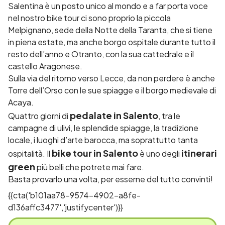
Salentina è un posto unico al mondo e a far porta voce
nel nostro bike tour ci sono proprio la piccola
Melpignano, sede della Notte della Taranta, che si tiene
in piena estate, ma anche borgo ospitale durante tutto il
resto dell’anno e Otranto, con la sua cattedrale e il
castello Aragonese.
Sulla via del ritorno verso Lecce, da non perdere è anche
Torre dell’Orso con le sue spiagge e il borgo medievale di
Acaya.
pedalate in Salento
Quattro giorni di
, tra le
campagne di ulivi, le splendide spiagge, la tradizione
locale, i luoghi d’arte barocca, ma soprattutto tanta
bike tour in Salento
itinerari
ospitalità. Il
è uno degli
green
più belli che potrete mai fare.
Basta provarlo una volta, per esserne del tutto convinti!
{{cta('b101aa78-9574-4902-a8fe-
d136affc3477','justifycenter')}}