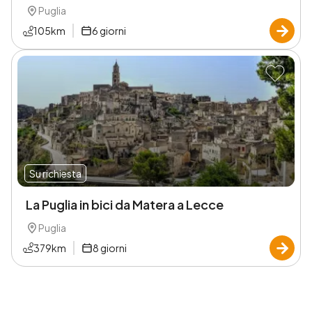
Puglia
105
km
6
giorni
Su richiesta
La Puglia in bici da Matera a Lecce
Puglia
379
km
8
giorni