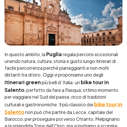
Puglia
In questo ambito, la
regala percorsi eccezionali
unendo natura, cultura, storia e gusto lungo itinerari di
facile percorrenza perché pianeggianti e non molti
distanti tra di loro. Oggi vi proponiamo uno degli
itinerari green
bike tour in
più belli d’ Italia: un
Salento
, perfetto da fare a
Pasqua, ottimo momento
per viaggiare nel Sud del paese, ricco di tradizioni
bike tour in
culturali e gastronomiche. Il più classico dei
Salento
non può che partire da Lecce, capitale del
Barocco, per proseguire poi verso Otranto, Melpignano
e la splendida Torre dell'Orso, ma vi invitiamo a scoprire