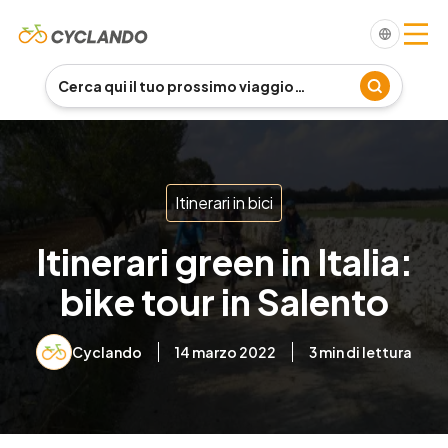
Itinerari in bici
Itinerari green in Italia:
bike tour in Salento
Cyclando
14 marzo 2022
3
min di lettura