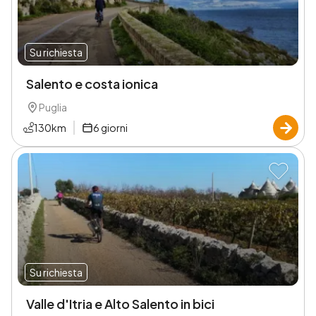
Su richiesta
Salento e costa ionica
Puglia
130
km
6
giorni
Su richiesta
Valle d'Itria e Alto Salento in bici