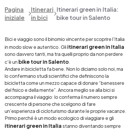
Pagina
Itinerari
Itinerari green in Italia:
iniziale
in bici
bike tour in Salento
Bici e viaggio sono il binomio vincente per scoprire l’Italia
itinerari green in Italia
in modo slow e autentico. Gli
sono davvero tanti,
ma tra quelli proprio da non perdere
bike tour in Salento
c'è un
.
Andare in bicicletta fa bene. Non lo diciamo solo noi, ma
lo confermano studi scientifici che definiscono la
bicicletta come un mezzo capace di donare “benessere
del fisico e della mente”. Ancora meglio se alla bici si
accompagna il viaggio: lo conferma il numero sempre
crescente di persone che scelgono di fare
un'esperienza di cicloturismo durante le proprie vacanze.
Primo perché è un modo ecologico di viaggiare e gli
itinerari green in Italia
stanno diventando sempre