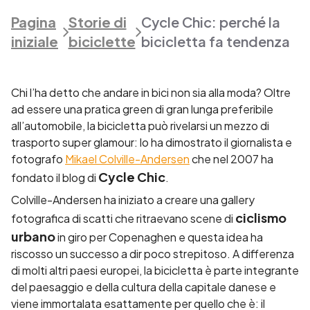
Pagina
Storie di
Cycle Chic: perché la
iniziale
biciclette
bicicletta fa tendenza
Chi l’ha detto che andare in bici non sia alla moda? Oltre
ad essere una pratica green di gran lunga preferibile
all’automobile, la bicicletta può rivelarsi un mezzo di
trasporto super glamour: lo ha dimostrato il giornalista e
fotografo
Mikael Colville-Andersen
che nel 2007 ha
Cycle Chic
fondato il blog di
.
Colville-Andersen ha iniziato a creare una gallery
ciclismo
fotografica di scatti che ritraevano scene di
urbano
in giro per Copenaghen e questa idea ha
riscosso un successo a dir poco strepitoso. A differenza
di molti altri paesi europei, la bicicletta è parte integrante
del paesaggio e della cultura della capitale danese e
viene immortalata esattamente per quello che è: il