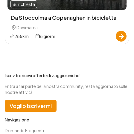
Su richiesta
Da Stoccolma a Copenaghen in bicicletta
Danimarca
285
km
8
giorni
Iscriviti e ricevi offerte di viaggio uniche!
Entra a far parte della nostra community, resta aggiornato sulle
nostre attività
Voglio iscrivermi
Navigazione
Domande Frequenti