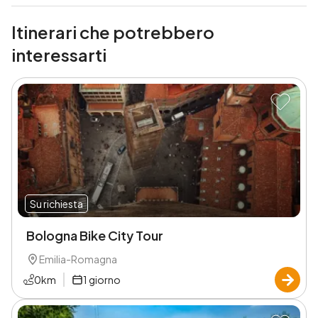
Itinerari che potrebbero
interessarti
Su richiesta
Bologna Bike City Tour
Emilia-Romagna
0
km
1
giorno