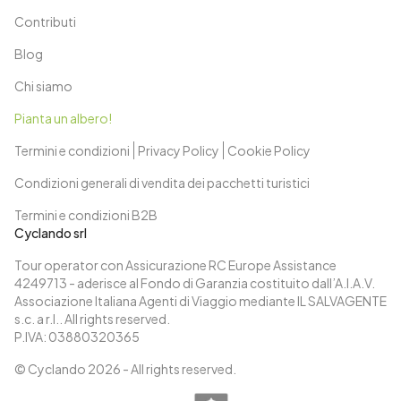
Contributi
Blog
Chi siamo
Pianta un albero!
Termini e condizioni
Privacy Policy
Cookie Policy
Condizioni generali di vendita dei pacchetti turistici
Termini e condizioni B2B
Cyclando srl
Tour operator con Assicurazione RC Europe Assistance
4249713 - aderisce al Fondo di Garanzia costituito dall’A.I.A.V.
Associazione Italiana Agenti di Viaggio mediante IL SALVAGENTE
s.c. a r.l.. All rights reserved.
P.IVA: 03880320365
© Cyclando
2026
- All rights reserved.